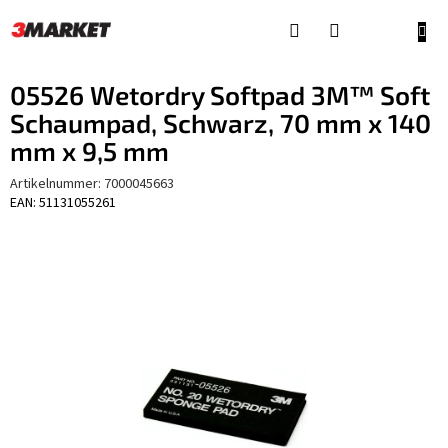
Zum
Inhalt
WAR
springen
05526 Wetordry Softpad 3M™ Soft
Schaumpad, Schwarz, 70 mm x 140
mm x 9,5 mm
Artikelnummer:
7000045663
EAN: 51131055261