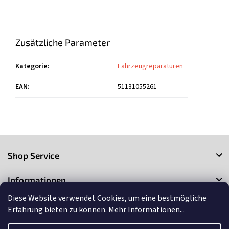
Zusätzliche Parameter
Kategorie
:
Fahrzeugreparaturen
EAN
:
51131055261
F
u
Shop Service
ß
z
Informationen
e
i
Diese Website verwendet Cookies, um eine bestmögliche
Kontakt
l
Erfahrung bieten zu können.
Mehr Informationen...
e