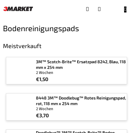
Zum
Inhalt
WAR
springen
Bodenreinigungspads
Meistverkauft
3M™ Scotch-Brite™ Ersatzpad 8242, Blau, 118
mm x 254 mm
2 Wochen
€1,50
8448 3M™ Doodlebug™ Rotes Reinigungspad,
rot, 118 mm x 254 mm
2 Wochen
€3,70
Doodlebug™ 3M™ Scotch-Brite™ Boden-