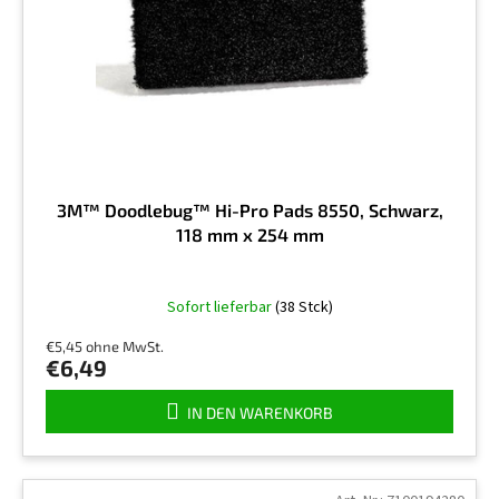
e
n
r
g
P
r
o
d
u
k
t
3M™ Doodlebug™ Hi-Pro Pads 8550, Schwarz,
e
118 mm x 254 mm
Sofort lieferbar
(38 Stck)
€5,45 ohne MwSt.
€6,49
IN DEN WARENKORB