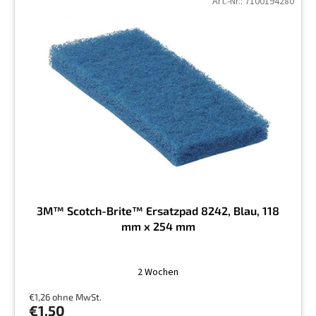
Art.-Nr.:
7100194280
3M™ Scotch-Brite™ Ersatzpad 8242, Blau, 118
mm x 254 mm
2 Wochen
€1,26 ohne MwSt.
€1,50