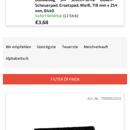
Scheuerpad, Ersatzpad, Weiß, 118 mm x 254
mm, 8440
Sofort lieferbar
(12 Stck)
€3,68
P
r
Wir empfehlen
Günstigste
Teuerste
Meistverkauft
o
d
Alphabetisch
u
k
t
FILTER ÖFFNEN
s
o
L
r
i
Art.-Nr.:
7000052516
t
s
i
t
e
e
r
d
u