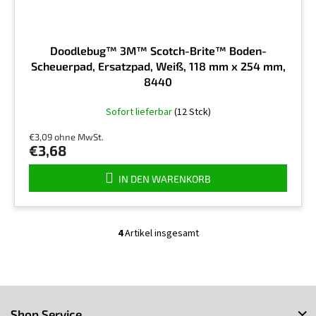
Doodlebug™ 3M™ Scotch-Brite™ Boden-
Scheuerpad, Ersatzpad, Weiß, 118 mm x 254 mm,
8440
Sofort lieferbar
(12 Stck)
€3,09 ohne MwSt.
€3,68
IN DEN WARENKORB
4
Artikel insgesamt
S
t
e
u
F
e
r
u
Shop Service