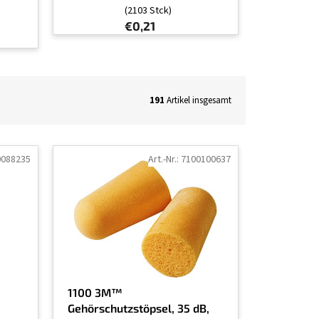
(2103 Stck)
€0,21
191
Artikel insgesamt
0088235
Art.-Nr.:
7100100637
1100 3M™
Gehörschutzstöpsel, 35 dB,