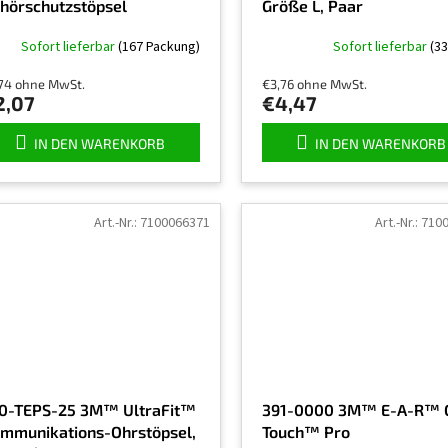
hörschutzstöpsel
Größe L, Paar
Sofort lieferbar
(167 Packung)
Sofort lieferbar
(33
,74 ohne MwSt.
€3,76 ohne MwSt.
2,07
€4,47
IN DEN WARENKORB
IN DEN WARENKORB
Art.-Nr.:
7100066371
Art.-Nr.:
710
0-TEPS-25 3M™ UltraFit™
391-0000 3M™ E-A-R™ 
mmunikations-Ohrstöpsel,
Touch™ Pro