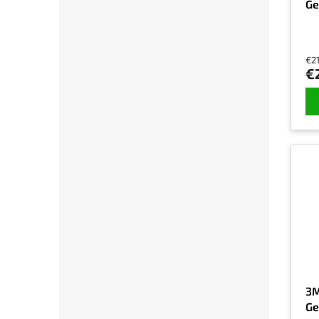
Ge
Di
pr
€2
€
3M
Ge