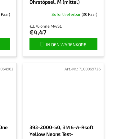
Ohrstöpsel, M (mittel)
 Paar)
Sofort lieferbar
(30 Paar)
€3,76 ohne MwSt.
€4,47
IN DEN WARENKORB
0064963
Art.-Nr.:
7100069736
One
393-2000-50, 3M E-A-Rsoft
Yellow Neons Test-