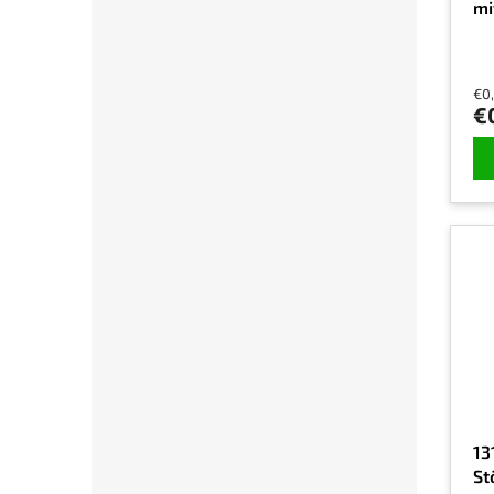
mi
€0
€
13
St