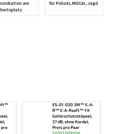
unikation am
für Polizei, Militär, Jagd
rbeitsplatz
oft™
ES-01-020 3M™ E-A-
R™ E-A-Rsoft™ FX
sel,
Gehörschutzstöpsel,
el,
37 dB, ohne Kordel,
 pro
Preis pro Paar
Sofort lieferbar