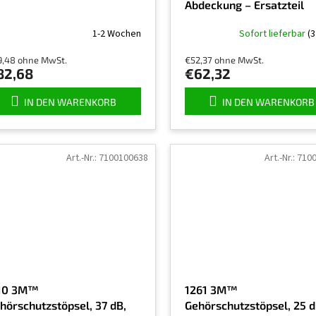
Abdeckung – Ersatzteil
1-2 Wochen
Sofort lieferbar
(3
9,48 ohne MwSt.
€52,37 ohne MwSt.
82,68
€62,32
IN DEN WARENKORB
IN DEN WARENKORB
Art.-Nr.:
7100100638
Art.-Nr.:
710
10 3M™
1261 3M™
hörschutzstöpsel, 37 dB,
Gehörschutzstöpsel, 25 d