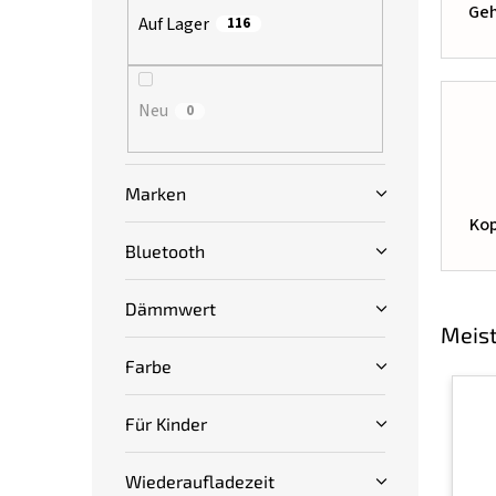
Geh
s
Auf Lager
116
t
e
Neu
0
Marken
Kop
Bluetooth
Dämmwert
Meist
Farbe
Für Kinder
Wiederaufladezeit