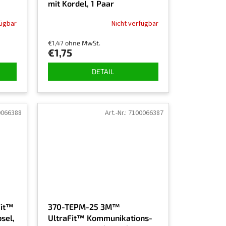
mit Kordel, 1 Paar
fügbar
Nicht verfügbar
€1,47 ohne MwSt.
€1,75
DETAIL
0066388
Art.-Nr.:
7100066387
Fit™
370-TEPM-25 3M™
sel,
UltraFit™ Kommunikations-