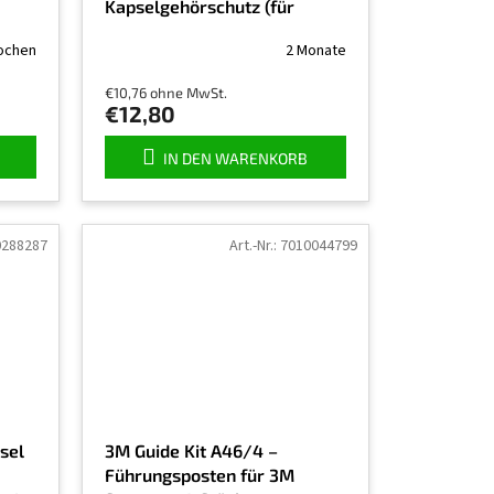
Kapselgehörschutz (für
Dichtsitzprüfung)
ochen
2 Monate
€10,76 ohne MwSt.
€12,80
IN DEN WARENKORB
0288287
Art.-Nr.:
7010044799
sel
3M Guide Kit A46/4 –
Führungsposten für 3M