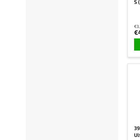
S 
€3
€
39
Ul