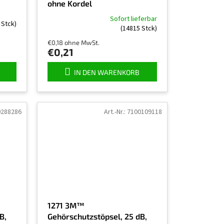
ohne Kordel
Sofort lieferbar
 Stck)
Die
(14815 Stck)
durchschnittliche
€0,18 ohne MwSt.
Produktbewertung
€0,21
ist
4,5
von
IN DEN WARENKORB
5
Sternen.
0288286
Art.-Nr.:
7100109118
1271 3M™
B,
Gehörschutzstöpsel, 25 dB,