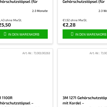
hörschutzstöpsel (für
Gehörschutzstöpsel (für
chtsitzprüfung), 50 Stück
Dichtsitzprüfung), 50
2-3 Monate
2-3 W
o Packung
Paar/Packung
1,43 ohne MwSt.
€1,92 ohne MwSt.
25,50
€2,28
IN DEN WARENKORB
IN DEN WARENKORB
Art.-Nr.:
7100100263
Art.-Nr.:
710
 1100R
3M 1271 Gehörschutzstöp
hörschutzstöpsel –
mit Kordel –