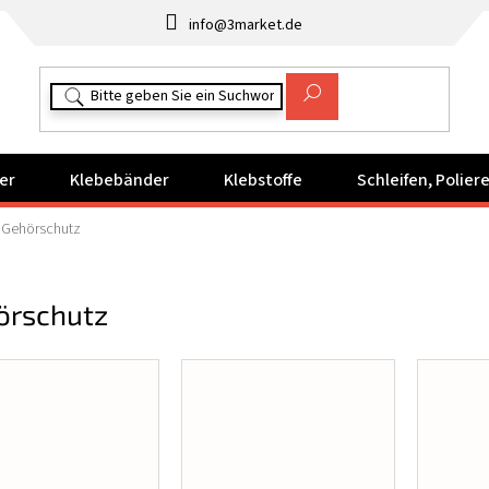
info@3market.de
er
Klebebänder
Klebstoffe
Schleifen, Polie
Gehörschutz
örschutz