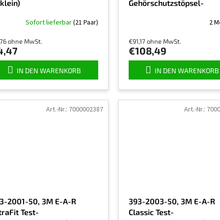
(klein)
Gehörschutzstöpsel-
Dispenser
Sofort lieferbar
(21 Paar)
2 M
,76 ohne MwSt.
€91,17 ohne MwSt.
4,47
€108,49
IN DEN WARENKORB
IN DEN WARENKORB
Art.-Nr.:
7000002387
Art.-Nr.:
700
3-2001-50, 3M E-A-R
393-2003-50, 3M E-A-R
traFit Test-
Classic Test-