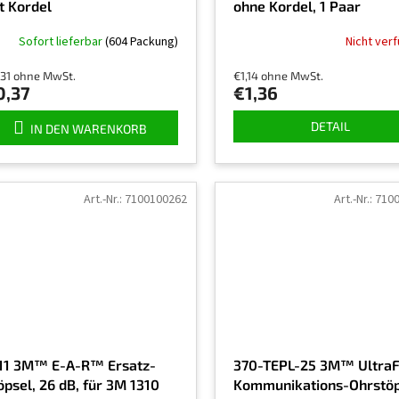
t Kordel
ohne Kordel, 1 Paar
Sofort lieferbar
(604 Packung)
Nicht ver
,31 ohne MwSt.
€1,14 ohne MwSt.
0,37
€1,36
DETAIL
IN DEN WARENKORB
Art.-Nr.:
7100100262
Art.-Nr.:
710
11 3M™ E-A-R™ Ersatz-
370-TEPL-25 3M™ Ultra
öpsel, 26 dB, für 3M 1310
Kommunikations-Ohrstöp