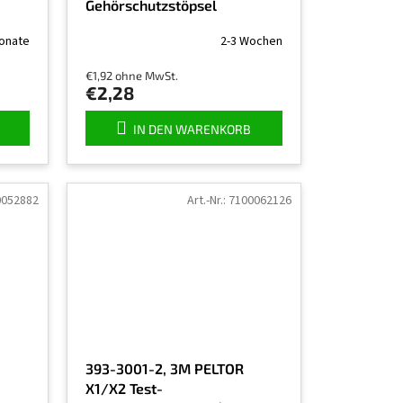
Gehörschutzstöpsel
(Dichtsitzprüfung), 50 Stück
onate
2-3 Wochen
pro Packung
€1,92 ohne MwSt.
€2,28
IN DEN WARENKORB
0052882
Art.-Nr.:
7100062126
393-3001-2, 3M PELTOR
X1/X2 Test-