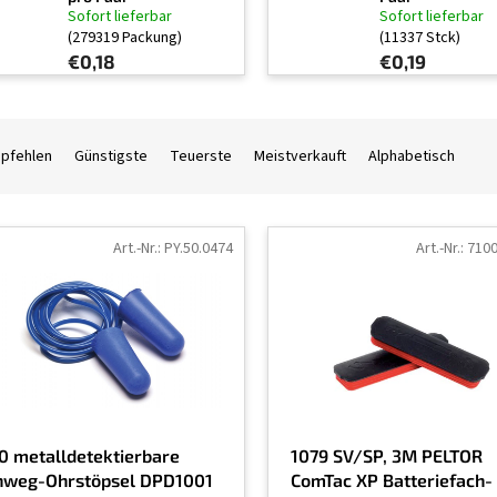
Sofort lieferbar
Sofort lieferbar
(279319 Packung)
(11337 Stck)
€0,18
€0,19
mpfehlen
Günstigste
Teuerste
Meistverkauft
Alphabetisch
Art.-Nr.:
PY.50.0474
Art.-Nr.:
710
0 metalldetektierbare
1079 SV/SP, 3M PELTOR
nweg-Ohrstöpsel DPD1001
ComTac XP Batteriefach-