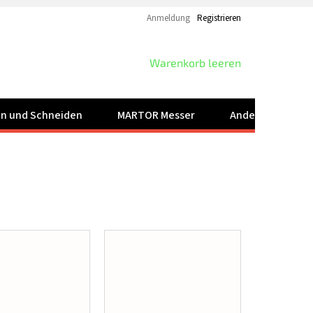
Anmeldung
Registrieren
WARENKORB
Warenkorb leeren
ren und Schneiden
MARTOR Messer
Andere Produkt