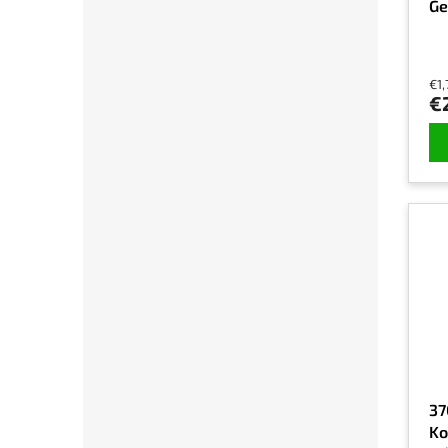
Ge
€1
€
37
Ko