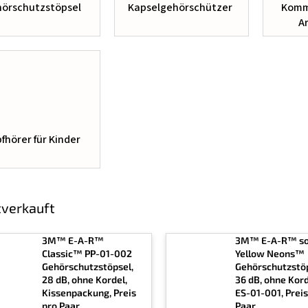
örschutzstöpsel
Kapselgehörschützer
Komm
A
fhörer für Kinder
verkauft
3M™ E-A-R™
3M™ E-A-R™ s
Classic™ PP-01-002
Yellow Neons™
Gehörschutzstöpsel,
Gehörschutzstöp
28 dB, ohne Kordel,
36 dB, ohne Kord
Kissenpackung, Preis
ES-01-001, Preis
pro Paar
Paar