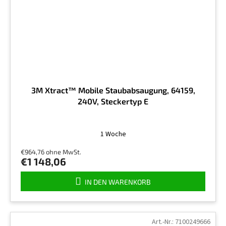
3M Xtract™ Mobile Staubabsaugung, 64159,
240V, Steckertyp E
1 Woche
€964,76 ohne MwSt.
€1 148,06
IN DEN WARENKORB
Art.-Nr.:
7100249666