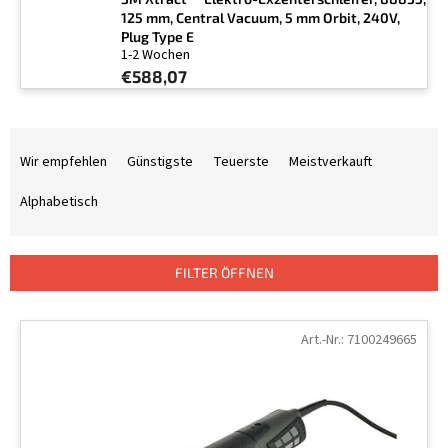
125 mm, Central Vacuum, 5 mm Orbit, 240V,
Plug Type E
1-2 Wochen
€588,07
P
r
Wir empfehlen
Günstigste
Teuerste
Meistverkauft
o
d
Alphabetisch
u
k
t
FILTER ÖFFNEN
s
o
L
r
i
Art.-Nr.:
7100249665
t
s
i
t
e
e
r
d
u