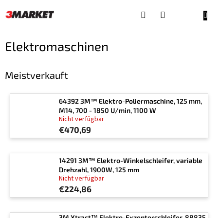
Zum
Inhalt
WAR
springen
Elektromaschinen
Meistverkauft
64392 3M™ Elektro-Poliermaschine, 125 mm,
M14, 700 - 1850 U/min, 1100 W
Nicht verfügbar
€470,69
14291 3M™ Elektro-Winkelschleifer, variable
Drehzahl, 1900W, 125 mm
Nicht verfügbar
€224,86
3M Xtract™ Elektro-Exzenterschleifer, 88835,