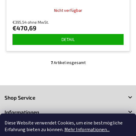
Die
Nicht verfügbar
durchschnittliche
Produktbewertung
€395,54 ohne MwSt.
ist
€470,69
5,0
von
DETAIL
5
Sternen.
7
Artikel insgesamt
S
t
e
u
F
e
r
u
Shop Service
e
ß
l
z
e
Informationen
e
m
i
e
Diese Website verwendet Cookies, um eine bestmögliche
Kontakt
l
n
Erfahrung bieten zu können.
Mehr Informationen...
t
e