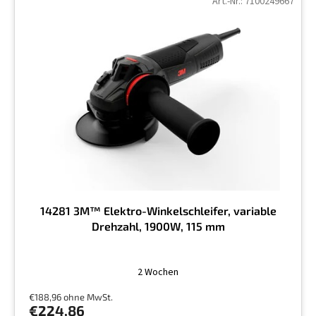
Art.-Nr.:
7100249667
14281 3M™ Elektro-Winkelschleifer, variable
Drehzahl, 1900W, 115 mm
2 Wochen
€188,96 ohne MwSt.
€224,86