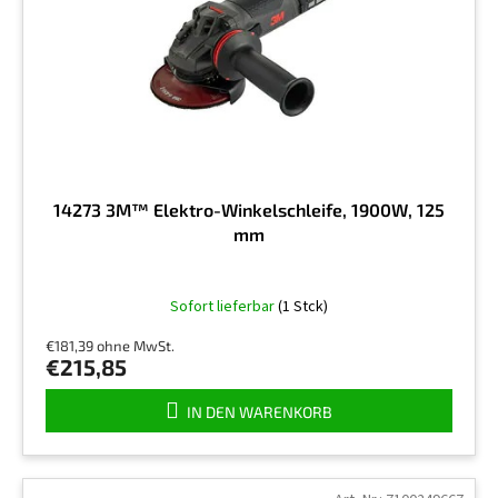
e
n
r
g
P
r
o
d
u
k
t
14273 3M™ Elektro-Winkelschleife, 1900W, 125
e
mm
Sofort lieferbar
(1 Stck)
€181,39 ohne MwSt.
€215,85
IN DEN WARENKORB