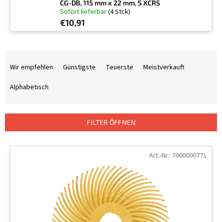
CG-DB, 115 mm x 22 mm, S XCRS
Sofort lieferbar
(4 Stck)
€10,91
P
r
Wir empfehlen
Günstigste
Teuerste
Meistverkauft
o
d
Alphabetisch
u
k
t
FILTER ÖFFNEN
s
o
L
r
i
Art.-Nr.:
7000000771
t
s
i
t
e
e
r
d
u
e
n