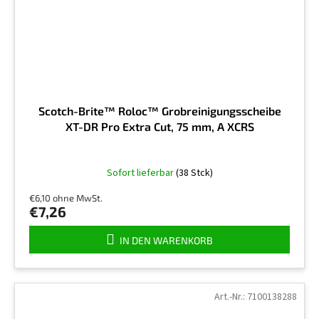
Scotch-Brite™ Roloc™ Grobreinigungsscheibe
XT-DR Pro Extra Cut, 75 mm, A XCRS
Sofort lieferbar
(38 Stck)
€6,10 ohne MwSt.
€7,26
IN DEN WARENKORB
Art.-Nr.:
7100138288