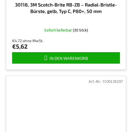
30118, 3M Scotch-Brite RB-ZB – Radial-Bristle-
Bürste, gelb, Typ C, P80+, 50 mm
Sofort lieferbar
(30 Stck)
€4,72 ohne MwSt.
€5,62
IN DEN WARENKORB
Art.-Nr.:
7100138297