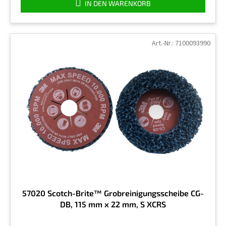
IN DEN WARENKORB
5
Sternen.
Art.-Nr.:
7100093990
57020 Scotch-Brite™ Grobreinigungsscheibe CG-
DB, 115 mm x 22 mm, S XCRS