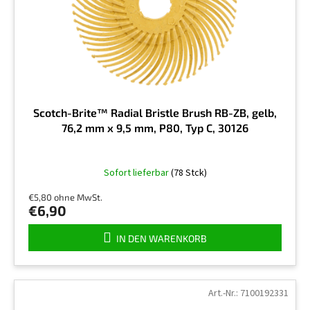
r
g
P
r
o
d
u
k
t
Scotch-Brite™ Radial Bristle Brush RB-ZB, gelb,
e
76,2 mm x 9,5 mm, P80, Typ C, 30126
Sofort lieferbar
(78 Stck)
€5,80 ohne MwSt.
€6,90
IN DEN WARENKORB
Art.-Nr.:
7100192331