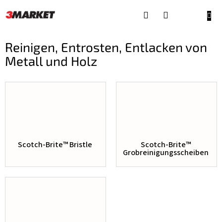
Zum
Inhalt
WAR
springen
Reinigen, Entrosten, Entlacken von
Metall und Holz
Scotch-Brite™ Bristle
Scotch-Brite™
Grobreinigungsscheiben