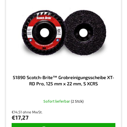
51890 Scotch-Brite™ Grobreinigungsscheibe XT-
RD Pro, 125 mm x 22 mm, S XCRS
Die
Sofort lieferbar
(2 Stck)
durchschnittliche
Produktbewertung
€14,51 ohne MwSt.
ist
€17,27
5,0
von