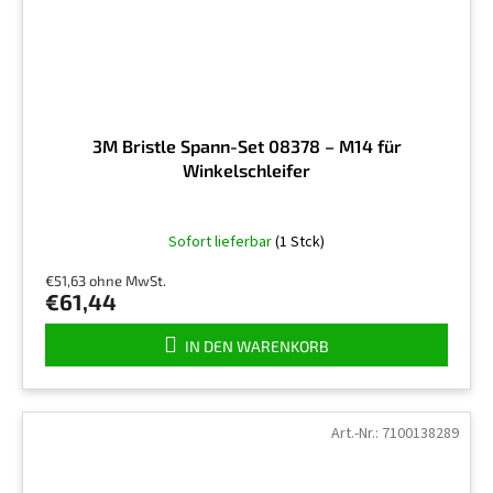
3M Bristle Spann-Set 08378 – M14 für
Winkelschleifer
Sofort lieferbar
(1 Stck)
€51,63 ohne MwSt.
€61,44
IN DEN WARENKORB
Art.-Nr.:
7100138289