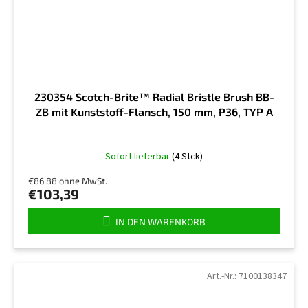
230354 Scotch-Brite™ Radial Bristle Brush BB-
ZB mit Kunststoff-Flansch, 150 mm, P36, TYP A
Sofort lieferbar
(4 Stck)
€86,88 ohne MwSt.
€103,39
IN DEN WARENKORB
Art.-Nr.:
7100138347