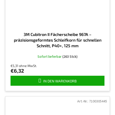
3M Cubitron II Fächerscheibe 967A –
präzisionsgeformtes Schleifkorn für schnellen
Schnitt, P40+, 125 mm
Sofort lieferbar
(263 Stck)
€5,31 ohne MwSt.
€6,32
IN DEN WARENKORB
Art.-Nr.:
7100305445