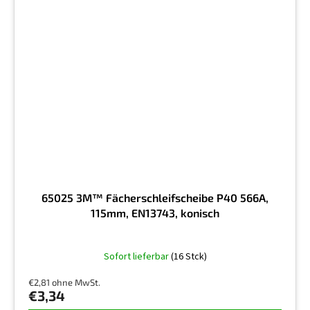
65025 3M™ Fächerschleifscheibe P40 566A,
115mm, EN13743, konisch
Die
Sofort lieferbar
(16 Stck)
durchschnittliche
Produktbewertung
€2,81 ohne MwSt.
ist
€3,34
5,0