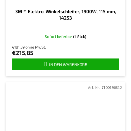
3M™ Elektro-Winkelschleifer, 1900W, 115 mm,
14253
Sofort lieferbar
(1 Stck)
€181,39 ohne MwSt.
€215,85
IN DEN WARENKORB
Art.-Nr.:
7100196812