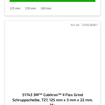
125 mm
150 mm
180 mm
Art.-Nr.:
7100140057
51743 3M™ Cubitron™ II Flex Grind
Schruppscheibe, T27, 125 mm x 3 mm x 22 mm,
36+