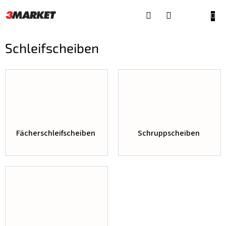
Zum
Inhalt
WAR
springen
Schleifscheiben
Fächerschleifscheiben
Schruppscheiben