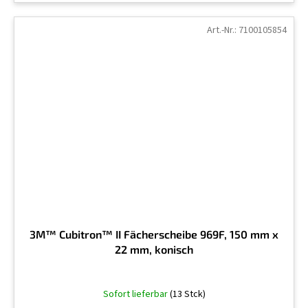
Art.-Nr.:
7100105854
3M™ Cubitron™ II Fächerscheibe 969F, 150 mm x
22 mm, konisch
Sofort lieferbar
(13 Stck)