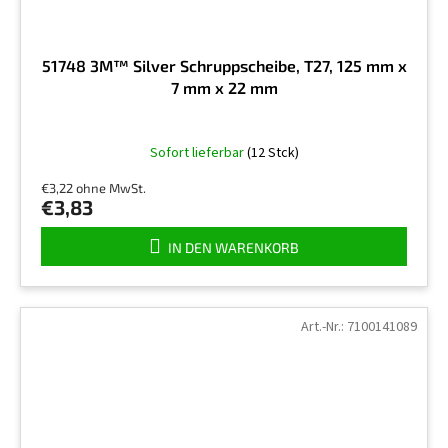
51748 3M™ Silver Schruppscheibe, T27, 125 mm x
7 mm x 22 mm
Sofort lieferbar
(12 Stck)
€3,22 ohne MwSt.
€3,83
IN DEN WARENKORB
Art.-Nr.:
7100141089