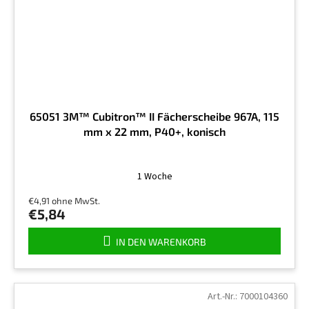
65051 3M™ Cubitron™ II Fächerscheibe 967A, 115
mm x 22 mm, P40+, konisch
1 Woche
€4,91 ohne MwSt.
€5,84
IN DEN WARENKORB
Art.-Nr.:
7000104360