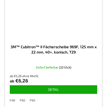
3M™ Cubitron™ II Fächerscheibe 969F, 125 mm x
22 mm, 40+, konisch, T29
Sofort lieferbar
(20 Stck)
ab €5,26 ohne MwSt.
€6,26
ab
DETAIL
P40
P60
P80