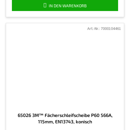
von
IN DEN WARENKORB
5
Sternen.
Art.-Nr.:
7000104461
65026 3M™ Fächerschleifscheibe P60 566A,
115mm, EN13743, konisch