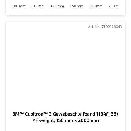
100 mm
115 mm
125 mm
150 mm
180 mm
230 mm
Art.-Nr.:
7100329043
3M™ Cubitron™ 3 Gewebeschleifband 1184F, 36+
YF weight, 150 mm x 2000 mm