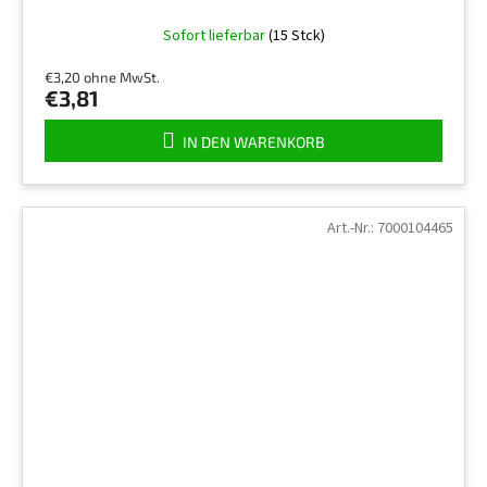
Die
Sofort lieferbar
(15 Stck)
durchschnittliche
Produktbewertung
€3,20 ohne MwSt.
ist
€3,81
5,0
von
IN DEN WARENKORB
5
Sternen.
Art.-Nr.:
7000104465