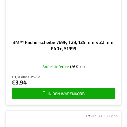
3M™ Fächerscheibe 769F, T29, 125 mm x 22 mm,
P40+, 51999
Sofort lieferbar
(26 Stck)
€3,31 ohne MwSt.
€3,94
IN DEN WARENKORB
Art.-Nr.:
7100312955