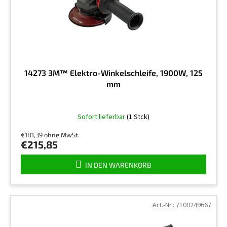
P
r
o
d
u
k
t
14273 3M™ Elektro-Winkelschleife, 1900W, 125
e
mm
Sofort lieferbar
(1 Stck)
€181,39 ohne MwSt.
€215,85
IN DEN WARENKORB
Art.-Nr.:
7100249667