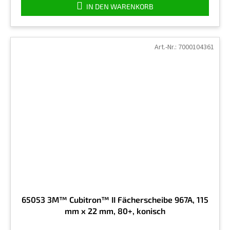
IN DEN WARENKORB
Art.-Nr.:
7000104361
65053 3M™ Cubitron™ II Fächerscheibe 967A, 115
mm x 22 mm, 80+, konisch