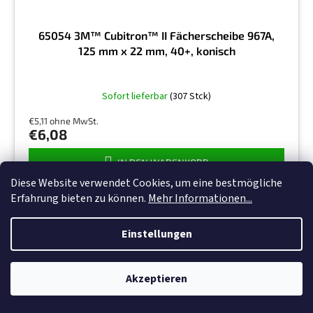
65054 3M™ Cubitron™ II Fächerscheibe 967A,
125 mm x 22 mm, 40+, konisch
Sofort lieferbar
(307 Stck)
€5,11 ohne MwSt.
€6,08
IN DEN WARENKORB
Diese Website verwendet Cookies, um eine bestmögliche
Erfahrung bieten zu können.
Mehr Informationen...
Art.-Nr.:
7100011144
Einstellungen
Akzeptieren