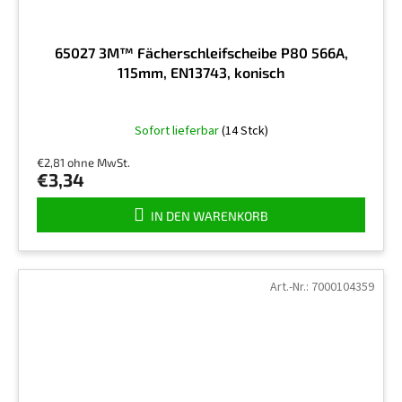
65027 3M™ Fächerschleifscheibe P80 566A,
115mm, EN13743, konisch
Sofort lieferbar
(14 Stck)
€2,81 ohne MwSt.
€3,34
IN DEN WARENKORB
Art.-Nr.:
7000104359