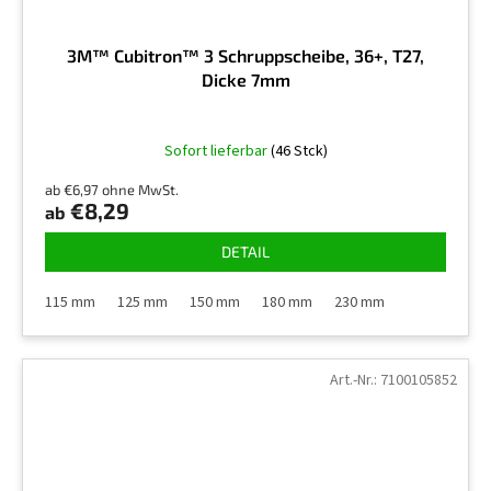
3M™ Cubitron™ 3 Schruppscheibe, 36+, T27,
Dicke 7mm
Sofort lieferbar
(46 Stck)
ab €6,97 ohne MwSt.
€8,29
ab
DETAIL
115 mm
125 mm
150 mm
180 mm
230 mm
Art.-Nr.:
7100105852