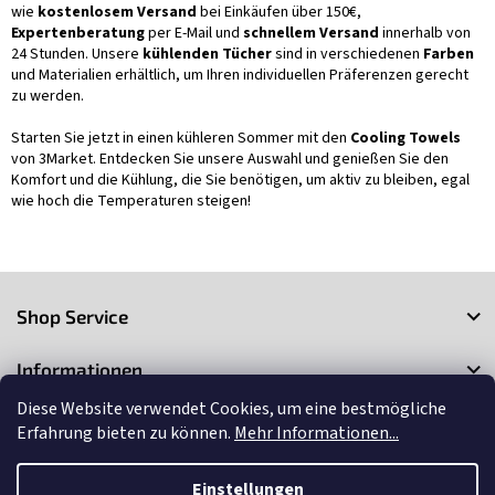
wie
kostenlosem Versand
bei Einkäufen über 150€,
Expertenberatung
per E-Mail und
schnellem Versand
innerhalb von
24 Stunden. Unsere
kühlenden Tücher
sind in verschiedenen
Farben
und Materialien erhältlich, um Ihren individuellen Präferenzen gerecht
zu werden.
Starten Sie jetzt in einen kühleren Sommer mit den
Cooling Towels
von 3Market. Entdecken Sie unsere Auswahl und genießen Sie den
Komfort und die Kühlung, die Sie benötigen, um aktiv zu bleiben, egal
wie hoch die Temperaturen steigen!
F
u
Shop Service
ß
z
Informationen
e
i
Diese Website verwendet Cookies, um eine bestmögliche
Kontakt
l
Erfahrung bieten zu können.
Mehr Informationen...
e
Einstellungen