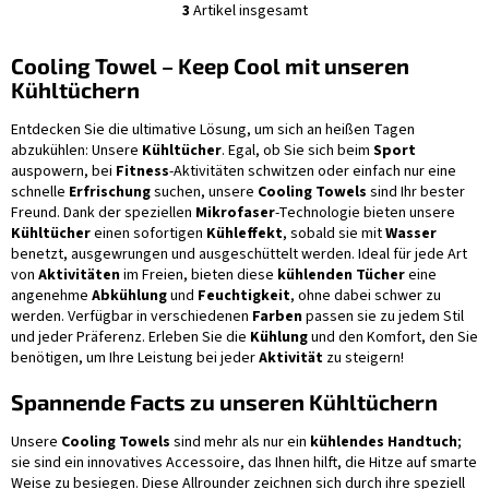
3
Artikel insgesamt
S
t
e
Cooling Towel – Keep Cool mit unseren
u
Kühltüchern
e
r
Entdecken Sie die ultimative Lösung, um sich an heißen Tagen
e
abzukühlen: Unsere
Kühltücher
. Egal, ob Sie sich beim
Sport
l
auspowern, bei
Fitness
-Aktivitäten schwitzen oder einfach nur eine
e
schnelle
Erfrischung
suchen, unsere
Cooling Towels
sind Ihr bester
m
Freund. Dank der speziellen
Mikrofaser
-Technologie bieten unsere
e
Kühltücher
einen sofortigen
Kühleffekt
, sobald sie mit
Wasser
n
benetzt, ausgewrungen und ausgeschüttelt werden. Ideal für jede Art
t
von
Aktivitäten
im Freien, bieten diese
kühlenden Tücher
eine
e
angenehme
Abkühlung
und
Feuchtigkeit
, ohne dabei schwer zu
d
werden. Verfügbar in verschiedenen
Farben
passen sie zu jedem Stil
e
und jeder Präferenz. Erleben Sie die
Kühlung
und den Komfort, den Sie
r
benötigen, um Ihre Leistung bei jeder
Aktivität
zu steigern!
L
i
Spannende Facts zu unseren Kühltüchern
s
t
Unsere
Cooling Towels
sind mehr als nur ein
kühlendes Handtuch
;
e
sie sind ein innovatives Accessoire, das Ihnen hilft, die Hitze auf smarte
Weise zu besiegen. Diese Allrounder zeichnen sich durch ihre speziell