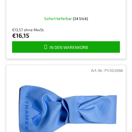
Die
Sofort lieferbar
(34 Stck)
durchschnittliche
Produktbewertung
€13,57 ohne MwSt.
ist
€16,15
5,0
von
IN DEN WARENKORB
5
Sternen.
Art.-Nr.:
PY.50.0368