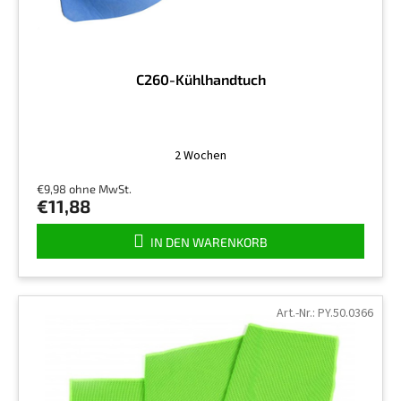
C260-Kühlhandtuch
Die
2 Wochen
durchschnittliche
Produktbewertung
€9,98 ohne MwSt.
ist
€11,88
5,0
von
IN DEN WARENKORB
5
Sternen.
Art.-Nr.:
PY.50.0366