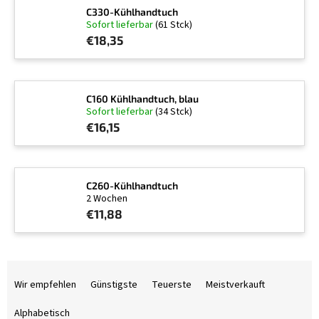
C330-Kühlhandtuch
Sofort lieferbar
(61 Stck)
€18,35
C160 Kühlhandtuch, blau
Sofort lieferbar
(34 Stck)
€16,15
C260-Kühlhandtuch
2 Wochen
€11,88
P
r
Wir empfehlen
Günstigste
Teuerste
Meistverkauft
o
d
Alphabetisch