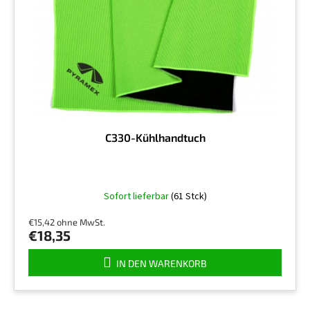
C330-Kühlhandtuch
Die
Sofort lieferbar
(61 Stck)
durchschnittliche
Produktbewertung
€15,42 ohne MwSt.
ist
€18,35
5,0
von
IN DEN WARENKORB
5
Sternen.