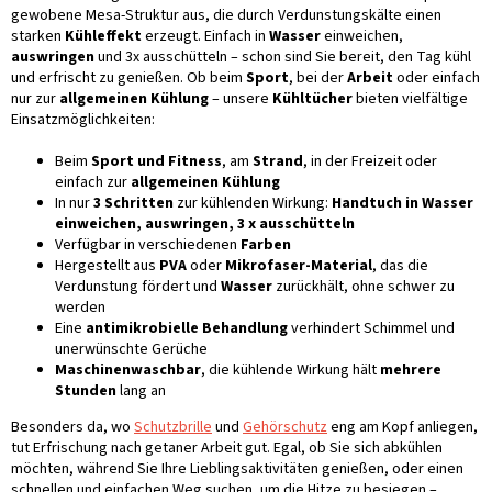
gewobene Mesa-Struktur aus, die durch Verdunstungskälte einen
starken
Kühleffekt
erzeugt. Einfach in
Wasser
einweichen,
auswringen
und 3x ausschütteln – schon sind Sie bereit, den Tag kühl
und erfrischt zu genießen. Ob beim
Sport
, bei der
Arbeit
oder einfach
nur zur
allgemeinen Kühlung
– unsere
Kühltücher
bieten vielfältige
Einsatzmöglichkeiten:
Beim
Sport und Fitness
, am
Strand
, in der Freizeit oder
einfach zur
allgemeinen Kühlung
In nur
3 Schritten
zur kühlenden Wirkung:
Handtuch in Wasser
einweichen, auswringen, 3 x ausschütteln
Verfügbar in verschiedenen
Farben
Hergestellt aus
PVA
oder
Mikrofaser-Material
, das die
Verdunstung fördert und
Wasser
zurückhält, ohne schwer zu
werden
Eine
antimikrobielle Behandlung
verhindert Schimmel und
unerwünschte Gerüche
Maschinenwaschbar
, die kühlende Wirkung hält
mehrere
Stunden
lang an
Besonders da, wo
Schutzbrille
und
Gehörschutz
eng am Kopf anliegen,
tut Erfrischung nach getaner Arbeit gut. Egal, ob Sie sich abkühlen
möchten, während Sie Ihre Lieblingsaktivitäten genießen, oder einen
schnellen und einfachen Weg suchen, um die Hitze zu besiegen –