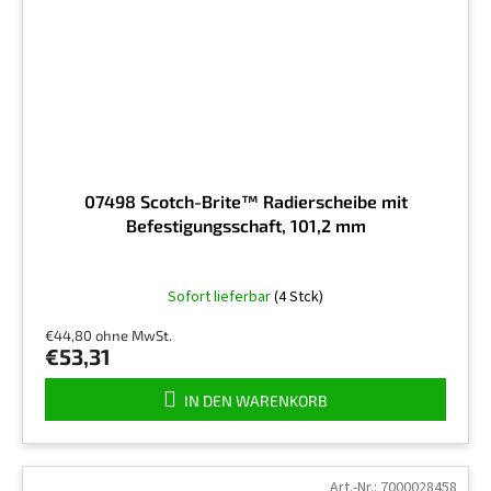
07498 Scotch-Brite™ Radierscheibe mit
Befestigungsschaft, 101,2 mm
Sofort lieferbar
(4 Stck)
€44,80 ohne MwSt.
€53,31
IN DEN WARENKORB
Art.-Nr.:
7000028458