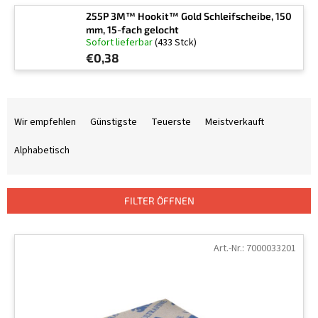
255P 3M™ Hookit™ Gold Schleifscheibe, 150
mm, 15-fach gelocht
Sofort lieferbar
(433 Stck)
€0,38
P
r
Wir empfehlen
Günstigste
Teuerste
Meistverkauft
o
d
Alphabetisch
u
k
t
FILTER ÖFFNEN
s
o
L
r
i
Art.-Nr.:
7000033201
t
s
i
t
e
e
r
d