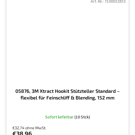
Art.-Nr.:
7100032853
05876, 3M Xtract Hookit Stützteller Standard –
flexibel für Feinschliff & Blending, 152 mm
Sofort lieferbar
(10 Stck)
€32,74 ohne MwSt.
€38,96