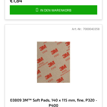
€1,84
IN DEN WARENKORB
Art.-Nr.:
7000043358
03809 3M™ Soft Pads, 140 x 115 mm, fine, P320 -
P400