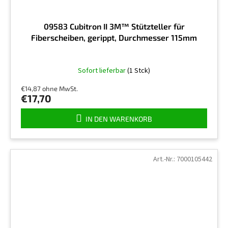
09583 Cubitron II 3M™ Stützteller für
Fiberscheiben, gerippt, Durchmesser 115mm
Sofort lieferbar
(1 Stck)
€14,87 ohne MwSt.
€17,70
IN DEN WARENKORB
Art.-Nr.:
7000105442