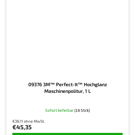
09376 3M™ Perfect-It™ Hochglanz
Maschinenpolitur, 1 L
Sofort lieferbar
(16 Stck)
€38,11 ohne MwSt.
€45,35