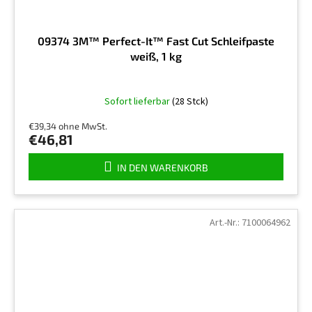
09374 3M™ Perfect-It™ Fast Cut Schleifpaste
weiß, 1 kg
Sofort lieferbar
(28 Stck)
€39,34 ohne MwSt.
€46,81
IN DEN WARENKORB
Art.-Nr.:
7100064962