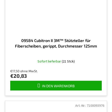
09584 Cubitron II 3M™ Stützteller für
Fiberscheiben, gerippt, Durchmesser 125mm
Die
Sofort lieferbar
(21 Stck)
durchschnittliche
Produktbewertung
€17,50 ohne MwSt.
ist
€20,83
5,0
von
IN DEN WARENKORB
5
Sternen.
Art.-Nr.:
7100093976