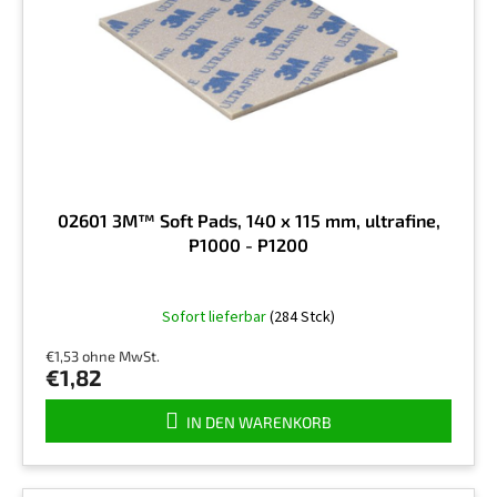
u
e
n
r
g
P
r
o
d
u
k
t
02601 3M™ Soft Pads, 140 x 115 mm, ultrafine,
e
P1000 - P1200
Sofort lieferbar
(284 Stck)
€1,53 ohne MwSt.
€1,82
IN DEN WARENKORB