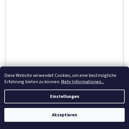
Diese Website verwendet Cookies, um eine bestmögliche
09892 , Scotch-Brite Roloc Typ T Lamellenbürste
Erfahrung bieten zu können.
Mehr Informationen...
MS-ZR (weiß) – Oberflächenfinish &
Vorbereitung, 75 mm
Einstellungen
Sofort lieferbar
(4 Stck)
€11,66 ohne MwSt.
Akzeptieren
€13,88