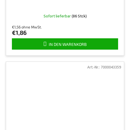
Die
Sofort lieferbar
(86 Stck)
durchschnittliche
Produktbewertung
€1,56 ohne MwSt.
ist
€1,86
5,0
von
IN DEN WARENKORB
5
Sternen.
Art.-Nr.:
7000043359