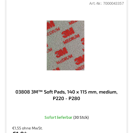
Art.-Nr.:
7000043357
03808 3M™ Soft Pads, 140 x 115 mm, medium,
P220 - P280
Sofort lieferbar
(30 Stck)
€1,55 ohne MwSt.