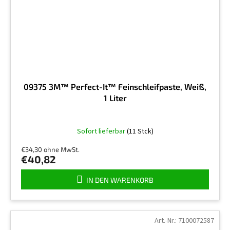
09375 3M™ Perfect-It™ Feinschleifpaste, Weiß,
1 Liter
Sofort lieferbar
(11 Stck)
€34,30 ohne MwSt.
€40,82
IN DEN WARENKORB
Art.-Nr.:
7100072587