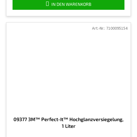
IN DEN WARENKORB
Art.-Nr.:
7100095154
09377 3M™ Perfect-It™ Hochglanzversiegelung,
1 Liter