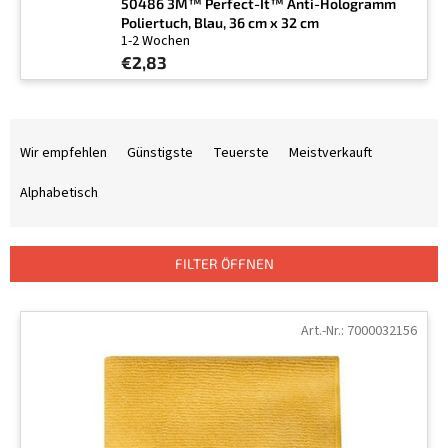
50486 3M™ Perfect-It™ Anti-Hologramm
Poliertuch, Blau, 36 cm x 32 cm
1-2 Wochen
€2,83
P
r
Wir empfehlen
Günstigste
Teuerste
Meistverkauft
o
d
Alphabetisch
u
k
t
FILTER ÖFFNEN
s
o
L
r
i
Art.-Nr.:
7000032156
t
s
i
t
e
e
r
d
u
e