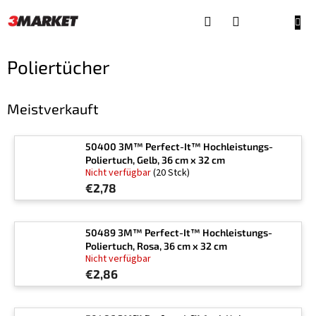
Zum
Inhalt
WAR
springen
Poliertücher
Meistverkauft
50400 3M™ Perfect-It™ Hochleistungs-
Poliertuch, Gelb, 36 cm x 32 cm
Nicht verfügbar
(20 Stck)
€2,78
50489 3M™ Perfect-It™ Hochleistungs-
Poliertuch, Rosa, 36 cm x 32 cm
Nicht verfügbar
€2,86