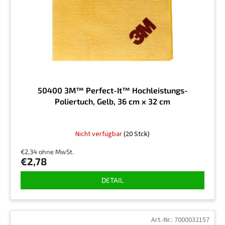
n
r
g
P
r
o
d
u
k
t
50400 3M™ Perfect-It™ Hochleistungs-
e
Poliertuch, Gelb, 36 cm x 32 cm
Nicht verfügbar
(20 Stck)
€2,34 ohne MwSt.
€2,78
DETAIL
Art.-Nr.:
7000032157