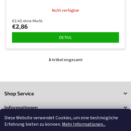
Nicht verfügbar
€2,40 ohne MwSt.
€2,86
DETAIL
3
Artikel insgesamt
S
t
e
u
F
e
r
u
Shop Service
e
ß
l
z
e
Informationen
e
m
i
Diese Website verwendet Cookies, um eine bestmögliche
e
Kontakt
l
n
Erfahrung bieten zu können.
Mehr Informationen...
t
e