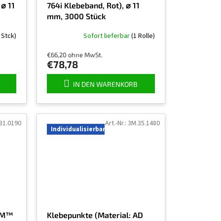
 ⌀ 11
764i Klebeband, Rot), ⌀ 11
mm, 3000 Stück
 Stck)
Sofort lieferbar
(1 Rolle)
€66,20 ohne MwSt.
€78,78
IN DEN WARENKORB
31.0190
Art.-Nr.:
3M.35.1480
Individualisierbar
 3M™
Klebepunkte (Material: AD