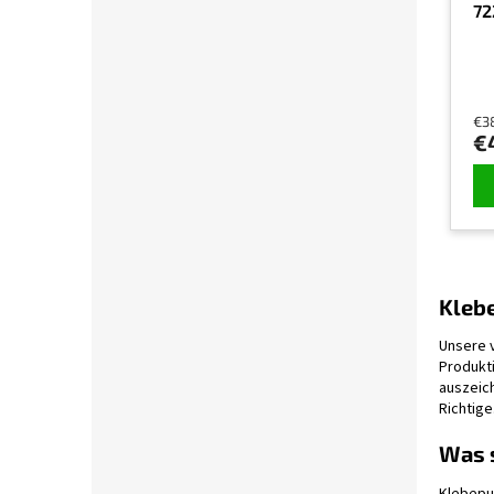
72
€3
€
Klebe
Unsere v
Produkti
auszeich
Richtige
Was 