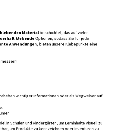
klebenden Material
beschichtet, das auf vielen
uerhaft klebende
Optionen, sodass Sie für jede
ente Anwendungen,
bieten unsere Klebepunkte eine
chmessern!
orheben wichtiger Informationen oder als Wegweiser auf
e.
äumen.
iel in Schulen und Kindergärten, um Lerninhalte visuell zu
htbar, um Produkte zu kennzeichnen oder Inventuren zu