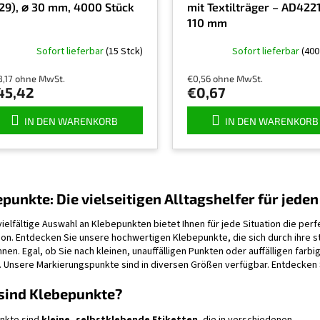
29), ⌀ 30 mm, 4000 Stück
mit Textilträger – AD4221
110 mm
Sofort lieferbar
(15 Stck)
Sofort lieferbar
(400
8,17 ohne MwSt.
€0,56 ohne MwSt.
45,42
€0,67
IN DEN WARENKORB
IN DEN WARENKORB
S
t
punkte: Die vielseitigen Alltagshelfer für jede
e
u
ielfältige Auswahl an Klebepunkten bietet Ihnen für jede Situation die per
e
on. Entdecken Sie unsere hochwertigen Klebepunkte, die sich durch ihre s
r
nen. Egal, ob Sie nach kleinen, unauffälligen Punkten oder auffälligen far
e
. Unsere Markierungspunkte sind in diversen Größen verfügbar. Entdecken S
l
e
sind Klebepunkte?
m
e