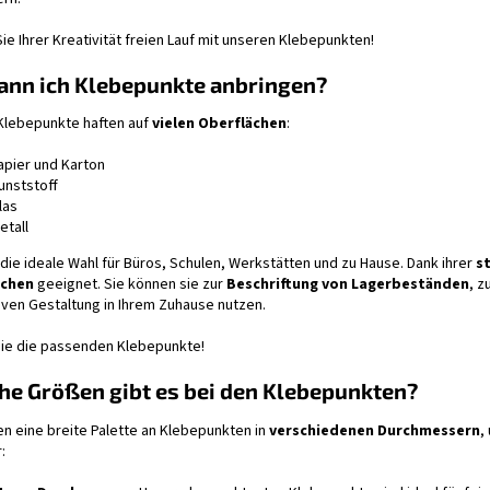
ie Ihrer Kreativität freien Lauf mit unseren Klebepunkten!
ann ich Klebepunkte anbringen?
Klebepunkte haften auf
vielen Oberflächen
:
apier und Karton
unststoff
las
etall
 die ideale Wahl für Büros, Schulen, Werkstätten und zu Hause. Dank ihrer
s
ächen
geeignet. Sie können sie zur
Beschriftung von Lagerbeständen
, z
iven Gestaltung in Ihrem Zuhause nutzen.
Sie die passenden Klebepunkte!
he Größen gibt es bei den Klebepunkten?
en eine breite Palette an Klebepunkten in
verschiedenen Durchmessern
,
r: