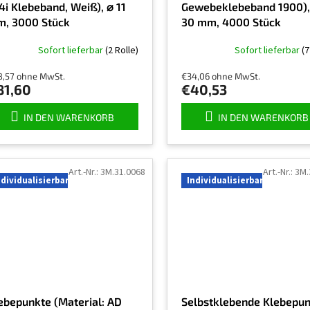
4i Klebeband, Weiß), ⌀ 11
Gewebeklebeband 1900),
, 3000 Stück
30 mm, 4000 Stück
Sofort lieferbar
(2 Rolle)
Sofort lieferbar
(7
8,57 ohne MwSt.
€34,06 ohne MwSt.
81,60
€40,53
IN DEN WARENKORB
IN DEN WARENKORB
Art.-Nr.:
3M.31.0068
Art.-Nr.:
3M.
ndividualisierbar
Individualisierbar
ebepunkte (Material: AD
Selbstklebende Klebepu