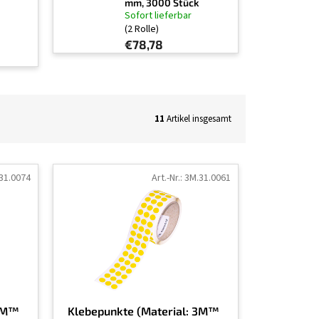
mm, 3000 Stück
Sofort lieferbar
(2 Rolle)
€78,78
11
Artikel insgesamt
31.0074
Art.-Nr.:
3M.31.0061
 3M™
Klebepunkte (Material: 3M™