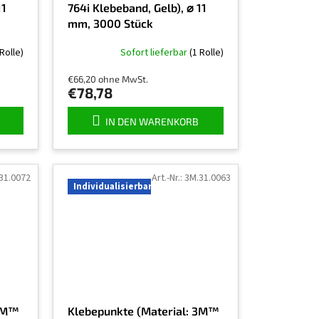
11
764i Klebeband, Gelb), ⌀ 11
mm, 3000 Stück
 Rolle)
Sofort lieferbar
(1 Rolle)
€66,20 ohne MwSt.
€78,78
IN DEN WARENKORB
31.0072
Art.-Nr.:
3M.31.0063
Individualisierbar
 3M™
Klebepunkte (Material: 3M™