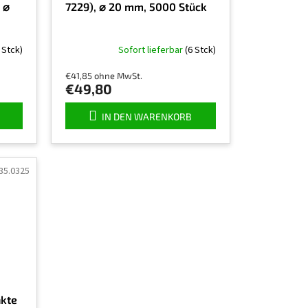
 ⌀
7229), ⌀ 20 mm, 5000 Stück
 Stck)
Sofort lieferbar
(6 Stck)
€41,85 ohne MwSt.
€49,80
IN DEN WARENKORB
35.0325
nkte