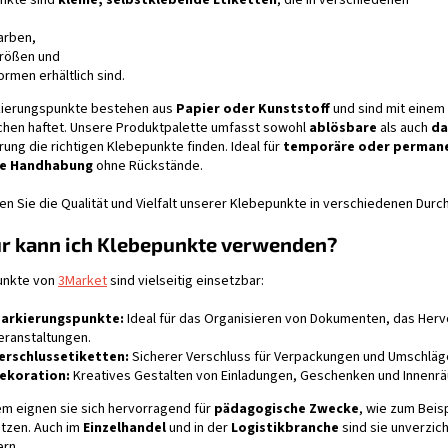
nkte sind
kleine, selbstklebende Etiketten
, die in verschiedenen
n
t
arben,
e
rößen und
d
ormen erhältlich sind.
e
r
kierungspunkte bestehen aus
Papier oder Kunststoff
und sind mit einem
L
chen haftet. Unsere Produktpalette umfasst sowohl
ablösbare
als auch
da
i
ung die richtigen Klebepunkte finden. Ideal für
temporäre oder perman
s
he Handhabung
ohne Rückstände.
t
e
n Sie die Qualität und Vielfalt unserer Klebepunkte in verschiedenen Dur
r kann ich Klebepunkte verwenden?
unkte von
3Market
sind vielseitig einsetzbar:
arkierungspunkte:
Ideal für das Organisieren von Dokumenten, das Herv
eranstaltungen.
erschlussetiketten:
Sicherer Verschluss für Verpackungen und Umschläg
ekoration:
Kreatives Gestalten von Einladungen, Geschenken und Innenr
m eignen sie sich hervorragend für
pädagogische Zwecke
, wie zum Beisp
tzen. Auch im
Einzelhandel
und in der
Logistikbranche
sind sie unverzic
ern.