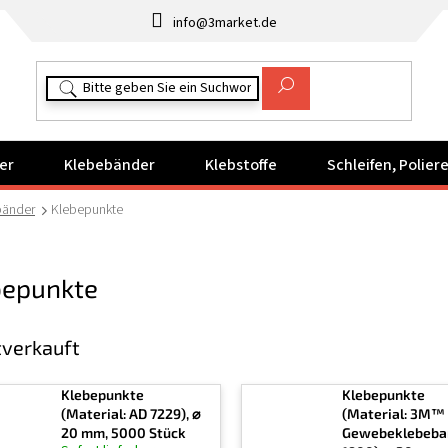
info@3market.de
er
Klebebänder
Klebstoffe
Schleifen, Polie
bänder
Klebepunkte
bepunkte
verkauft
Klebepunkte
Klebepunkte
(Material: AD 7229), ⌀
(Material: 3M™
20 mm, 5000 Stück
Gewebeklebeba