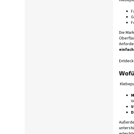
Klebepu
F
G
F
Die Mar
Oberflä
Anforder
einfac
Entdecke
Wofü
Klebep
M
V
V
D
Außerde
unterstü
erleicht