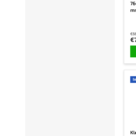
76
mm
€6
€
I
Kl