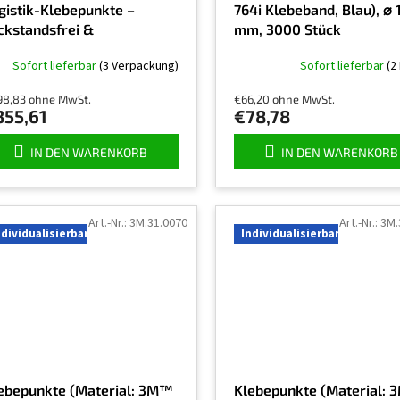
gistik-Klebepunkte –
764i Klebeband, Blau), ⌀ 
ckstandsfrei &
mm, 3000 Stück
tzebeständig, Ø 172 mm,
Sofort lieferbar
(3 Verpackung)
Sofort lieferbar
(2
0 Stück pro Verpackung
98,83 ohne MwSt.
€66,20 ohne MwSt.
355,61
€78,78
IN DEN WARENKORB
IN DEN WARENKORB
Art.-Nr.:
3M.31.0070
Art.-Nr.:
3M.
ndividualisierbar
Individualisierbar
ebepunkte (Material: 3M™
Klebepunkte (Material: