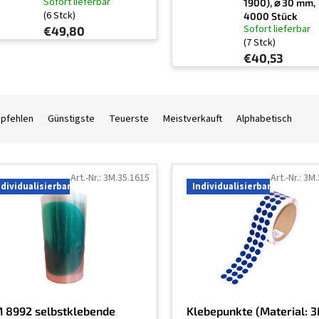
Sofort lieferbar
1900), ⌀ 30 mm,
(6 Stck)
4000 Stück
Sofort lieferbar
€49,80
(7 Stck)
€40,53
mpfehlen
Günstigste
Teuerste
Meistverkauft
Alphabetisch
Art.-Nr.:
3M.35.1615
Art.-Nr.:
3M.
ndividualisierbar
Individualisierbar
 8992 selbstklebende
Klebepunkte (Material: