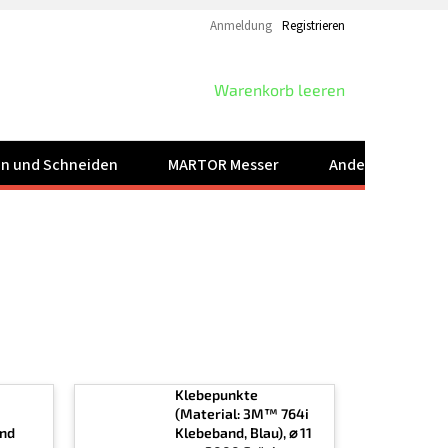
Anmeldung
Registrieren
WARENKORB
Warenkorb leeren
ren und Schneiden
MARTOR Messer
Andere Produkt
Klebepunkte
(Material: 3M™ 764i
nd
Klebeband, Blau), ⌀ 11