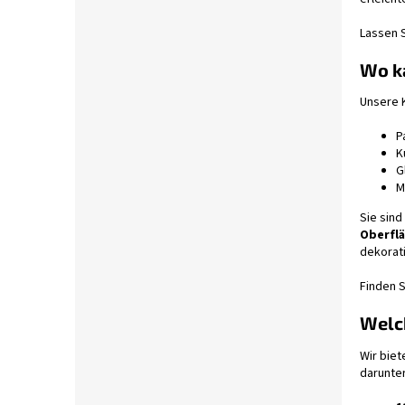
Lassen S
Wo k
Unsere 
P
K
G
M
Sie sind
Oberfl
dekorat
Finden 
Welc
Wir biet
darunte