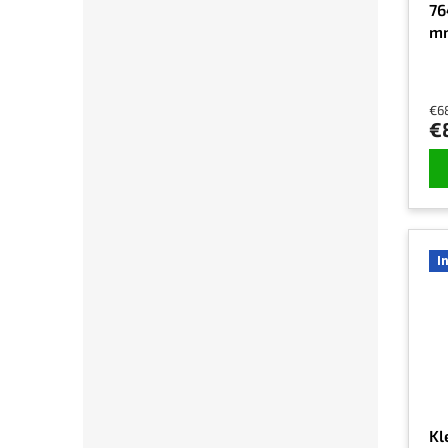
76
mm
€6
€
I
Kl