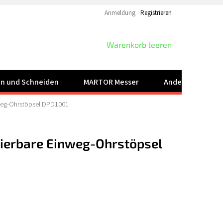
Anmeldung
Registrieren
WARENKORB
Warenkorb leeren
ren und Schneiden
MARTOR Messer
Andere Produkt
nweg-Ohrstöpsel DPD1001
tierbare Einweg-Ohrstöpsel