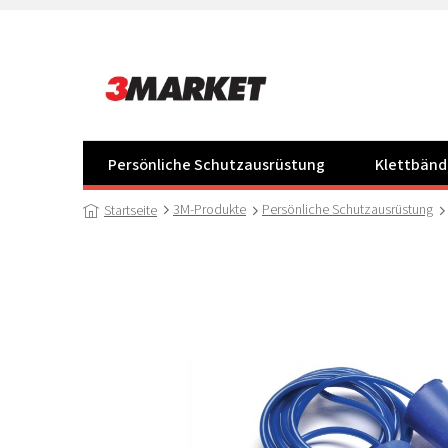
Zum
Inhalt
springen
Persönliche Schutzausrüstung
Klettbänd
3M-Produkte
Persönliche Schutzausrüstung
Startseite