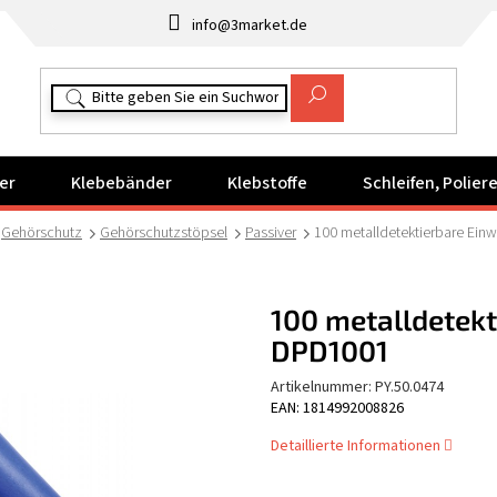
info@3market.de
er
Klebebänder
Klebstoffe
Schleifen, Polie
Gehörschutz
Gehörschutzstöpsel
Passiver
100 metalldetektierbare Ei
100 metalldetek
DPD1001
Artikelnummer:
PY.50.0474
EAN: 1814992008826
Detaillierte Informationen