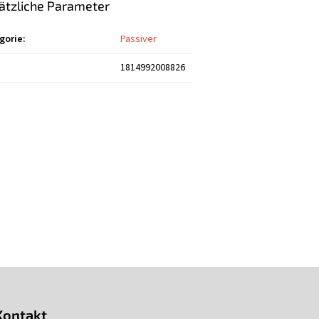
ätzliche Parameter
gorie
:
Passiver
1814992008826
Kontakt