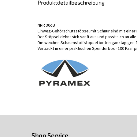
Produktdetailbeschreibung
NRR 30dB
Einweg-Gehörschutzstöpsel mit Schnur sind mit einer
Der Stöpsel dehnt sich sanft aus und passt sich an al
Die weichen Schaumstoffstöpsel bieten ganztägigen 
Verpackt in einer praktischen Spenderbox - 100 Paar p
F
u
ß
Shop Service