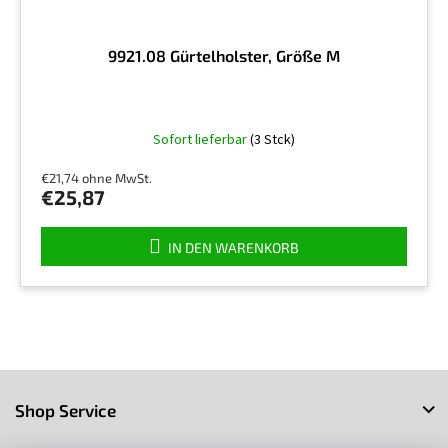
9921.08 Gürtelholster, Größe M
Die
Sofort lieferbar
(3 Stck)
durchschnittliche
Produktbewertung
€21,74 ohne MwSt.
ist
€25,87
5,0
von
5
IN DEN WARENKORB
Sternen.
F
u
Shop Service
ß
z