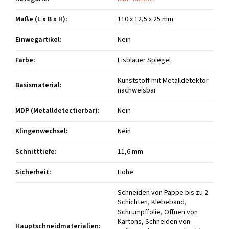
Maße (L x B x H)
:
110 x 12,5 x 25 mm
Einwegartikel
:
Nein
Farbe
:
Eisblauer Spiegel
Kunststoff mit Metalldetektor
Basismaterial
:
nachweisbar
MDP (Metalldetectierbar)
:
Nein
Klingenwechsel
:
Nein
Schnitttiefe
:
11,6 mm
Sicherheit
:
Hohe
Schneiden von Pappe bis zu 2
Schichten, Klebeband,
Schrumpffolie, Öffnen von
Kartons, Schneiden von
Hauptschneidmaterialien
: