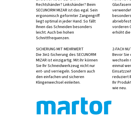
Rechtshänder? Linkshänder? Beim
Glasfasern
SECUNORM MIZAR ist das egal. Sein
verwendete
ergonomisch geformter Zangengriff
besonders
liegt optimal in jeder Hand. So fällt
abriebfest
Ihnen das Schneiden besonders
vorderen G
leicht. Auch bei hohen
erhöht die
Schnittfrequenzen.
SICHERUNG MIT MEHRWERT
2-FACH NU
Die 3in1-Sicherung des SECUNORM
Bevor Sie 
MIZAR ist einzigartig. Mit ihr können
wechseln 
Sie Ihr Schneidwerkzeug nicht nur
einmal wen
ent- und verriegeln. Sondern auch
Einsatzzei
den einfachen und sicheren
reduziert 
Klingenwechsel einleiten.
Ihr Produk
wie neu.