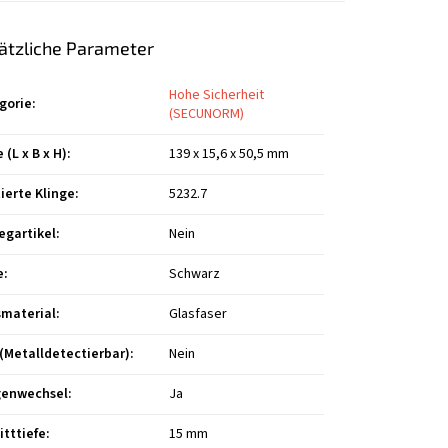
ätzliche Parameter
Hohe Sicherheit
gorie
:
(SECUNORM)
(L x B x H)
:
139 x 15,6 x 50,5 mm
ierte Klinge
:
5232.7
egartikel
:
Nein
e
:
Schwarz
smaterial
:
Glasfaser
(Metalldetectierbar)
:
Nein
genwechsel
:
Ja
itttiefe
:
15 mm