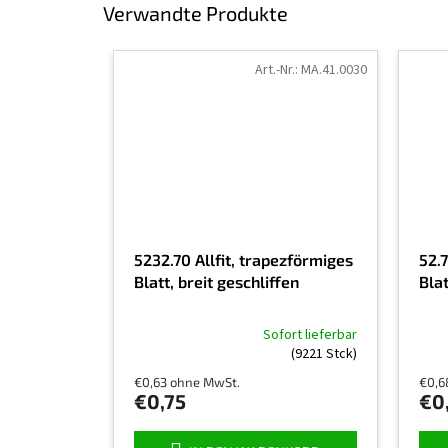
Verwandte Produkte
Art.-Nr.:
MA.41.0030
5232.70 Allfit, trapezförmiges
52.7
Blatt, breit geschliffen
Blat
Sofort lieferbar
Die
(9221 Stck)
durchschnittliche
€0,63 ohne MwSt.
€0,6
Produktbewertung
€0,75
€0
ist
5,0
von