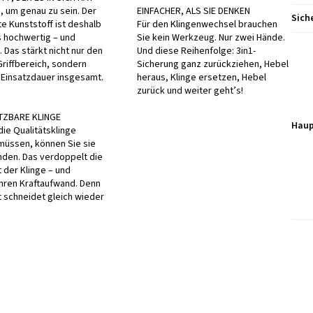
, um genau zu sein. Der
EINFACHER, ALS SIE DENKEN
Sich
 Kunststoff ist deshalb
Für den Klingenwechsel brauchen
 hochwertig – und
Sie kein Werkzeug. Nur zwei Hände.
. Das stärkt nicht nur den
Und diese Reihenfolge: 3in1-
riffbereich, sondern
Sicherung ganz zurückziehen, Hebel
 Einsatzdauer insgesamt.
heraus, Klinge ersetzen, Hebel
zurück und weiter geht’s!
TZBARE KLINGE
Haup
die Qualitätsklinge
müssen, können Sie sie
den. Das verdoppelt die
t der Klinge – und
Ihren Kraftaufwand. Denn
t schneidet gleich wieder