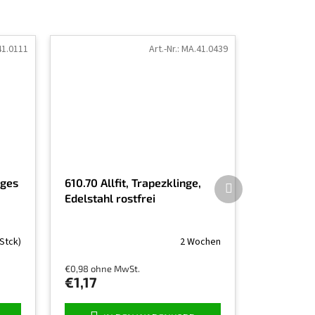
1.0111
Art.-Nr.:
MA.41.0439
Nächstes
iges
610.70 Allfit, Trapezklinge,
Produkt
Edelstahl rostfrei
 Stck)
2 Wochen
€0,98 ohne MwSt.
€1,17