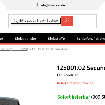
info@3market.de
er
Klebebänder
Klebstoffe
Schleifen, Polie
cherheit (SECUNORM)
125001.02 Secunorm Mizar
125001.02 Secun
EAN: undefined
Detaillierte Informationen
Sofort lieferbar
(909 S