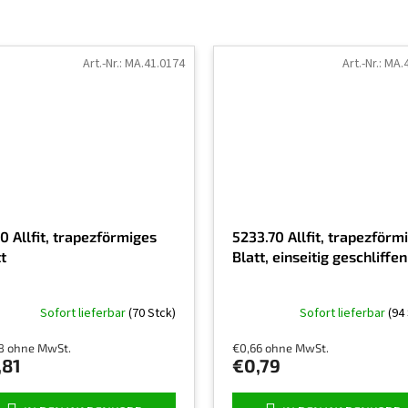
Art.-Nr.:
MA.41.0174
Art.-Nr.:
MA.4
0 Allfit, trapezförmiges
5233.70 Allfit, trapezförm
t
Blatt, einseitig geschliffen
Sofort lieferbar
(70 Stck)
Sofort lieferbar
(94
8 ohne MwSt.
€0,66 ohne MwSt.
,81
€0,79