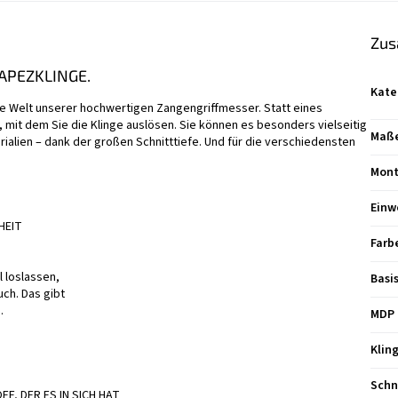
Zus
APEZKLINGE.
Kate
ie Welt unserer hochwertigen Zangengriffmesser. Statt eines
 mit dem Sie die Klinge auslösen. Sie können es besonders vielseitig
Maße 
rialien – dank der großen Schnitttiefe. Und für die verschiedensten
Mont
Einw
HEIT
Farb
 loslassen,
Basi
uch. Das gibt
.
MDP 
Klin
Schn
F, DER ES IN SICH HAT