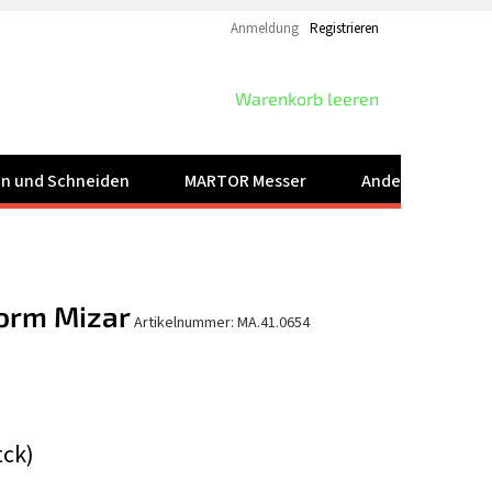
Anmeldung
Registrieren
WARENKORB
Warenkorb leeren
ren und Schneiden
MARTOR Messer
Andere Produkt
orm Mizar
Artikelnummer:
MA.41.0654
tck)