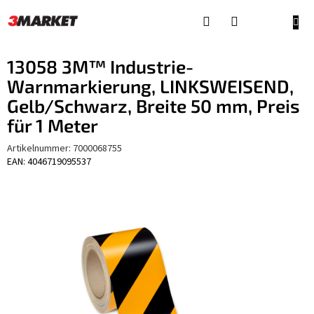
Zum
Inhalt
WAR
springen
13058 3M™ Industrie-
Warnmarkierung, LINKSWEISEND,
Gelb/Schwarz, Breite 50 mm, Preis
für 1 Meter
Artikelnummer:
7000068755
EAN: 4046719095537