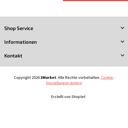
F
u
Shop Service
ß
z
Informationen
e
i
Kontakt
l
e
Copyright 2026
3Market
. Alle Rechte vorbehalten.
Cookie-
Einstellungen ändern
Erstellt von Shoptet