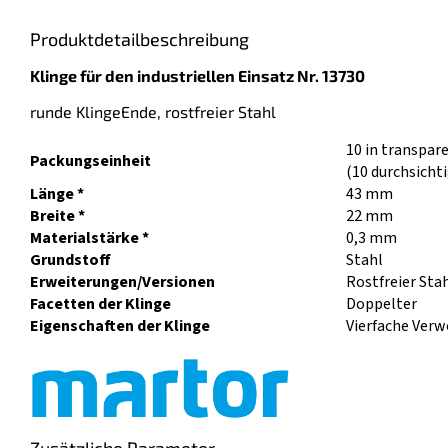
Produktdetailbeschreibung
Klinge für den industriellen Einsatz Nr. 13730
runde Klinge
Ende, rostfreier Stahl
10 in transpar
Packungseinheit
(10 durchsicht
Länge *
43 mm
Breite *
22 mm
Materialstärke *
0,3 mm
Grundstoff
Stahl
Erweiterungen/Versionen
Rostfreier Sta
Facetten der Klinge
Doppelter
Eigenschaften der Klinge
Vierfache Verw
Zusätzliche Parameter