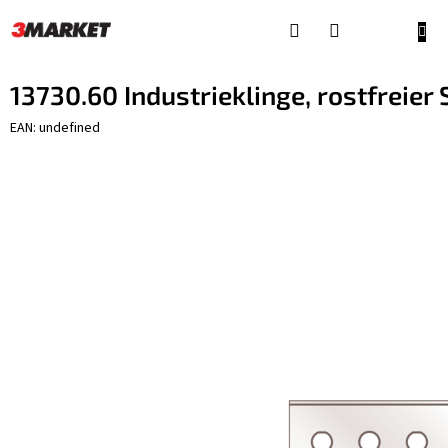
Zum
Inhalt
WAR
springen
13730.60 Industrieklinge, rostfreier 
EAN: undefined