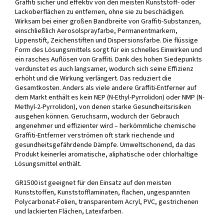
Graffiti sicher und effektiv von den meisten Kunststoff- oder
Lackoberflächen zu entfernen, ohne sie zu beschädigen.
Wirksam bei einer großen Bandbreite von Graffiti-Substanzen,
einschließlich Aerosolsprayfarbe, Permanentmarkern,
Lippenstift, Zeichenstiften und Dispersionsfarbe. Die flüssige
Form des Lösungsmittels sorgt für ein schnelles Einwirken und
ein rasches Auflösen von Graffiti. Dank des hohen Siedepunkts
verdunstet es auch langsamer, wodurch sich seine Effizienz
erhöht und die Wirkung verlängert. Das reduziert die
Gesamtkosten. Anders als viele andere Graffiti-Entferner auf
dem Markt enthält es kein NEP (N-Ethyl-Pyrrolidon) oder NMP (N-
Methyl-2-Pyrrolidon), von denen starke Gesundheitsrisiken
ausgehen können. Geruchsarm, wodurch der Gebrauch
angenehmer und effizienter wird – herkömmliche chemische
Graffiti-Entferner verströmen oft stark riechende und
gesundheitsgefährdende Dämpfe. Umweltschonend, da das
Produkt keinerlei aromatische, aliphatische oder chlorhaltige
Lösungsmittel enthält.
GR1500 ist geeignet für den Einsatz auf den meisten
Kunststoffen, Kunststofflaminaten, flachen, ungespannten
Polycarbonat-Folien, transparentem Acryl, PVC, gestrichenen
und lackierten Flächen, Latexfarben.