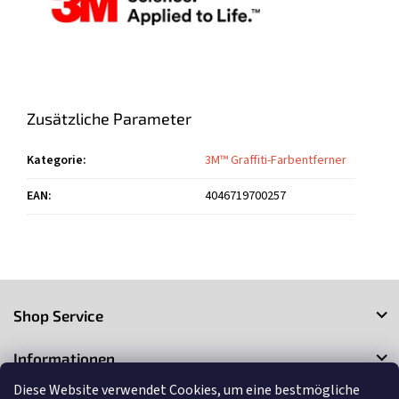
Zusätzliche Parameter
Kategorie
:
3M™ Graffiti-Farbentferner
EAN
:
4046719700257
F
u
Shop Service
ß
z
Informationen
e
i
Diese Website verwendet Cookies, um eine bestmögliche