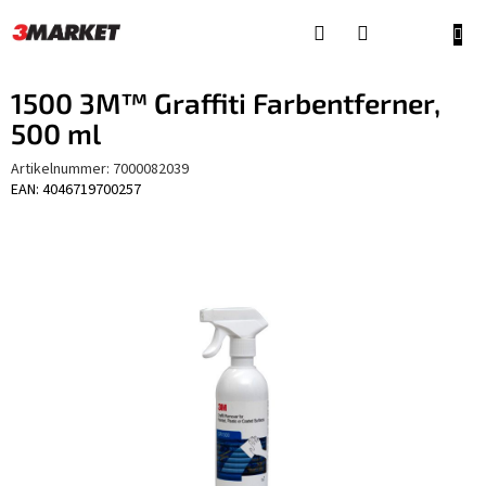
Zum
Inhalt
WAR
springen
1500 3M™ Graffiti Farbentferner,
500 ml
Artikelnummer:
7000082039
EAN: 4046719700257