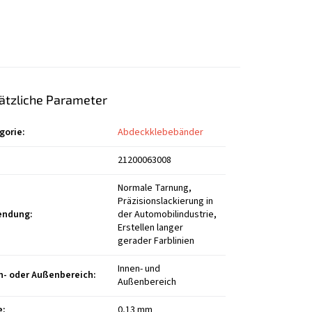
ätzliche Parameter
gorie
:
Abdeckklebebänder
21200063008
Normale Tarnung,
Präzisionslackierung in
endung
:
der Automobilindustrie,
Erstellen langer
gerader Farblinien
Innen- und
n- oder Außenbereich
:
Außenbereich
e
:
0,13 mm