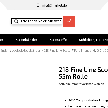
info@3market.de
er
Klebebänder
Klebstoffe
Schleifen, Polie
bänder
Abdeckklebebänder
218 Fine Line Scotch® Farblinienband, Grün, 5
218 Fine Line Sc
55m Rolle
Artikelnummer:
Variante wählen
90°C Temperaturbeständig 
Für die Außenanwendung ni