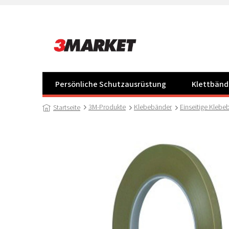
Zum
Inhalt
springen
Persönliche Schutzausrüstung
Klettbänd
3M-Produkte
Klebebänder
Einseitige Klebe
Startseite