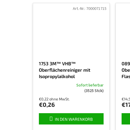
Art.-Nr.:
7000071715
1753 3M™ VHB™
089
Oberflächenreiniger mit
Ober
Isopropylalkohol
Fla
VHB
Sofort lieferbar
Die
Die
(3525 Stck)
durchschnittliche
durch
€0,22 ohne MwSt.
€14,
Produktbewertung
Prod
€0,26
€1
ist
ist
5,0
4,5
von
von
IN DEN WARENKORB
5
5
Sternen.
Ster