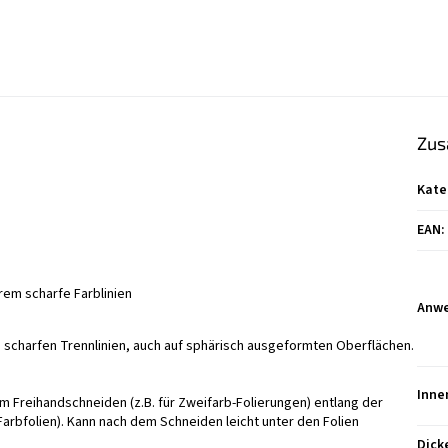
Zus
Kate
EAN
:
em scharfe Farblinien
Anw
 scharfen Trennlinien, auch auf sphärisch ausgeformten Oberflächen.
Inne
m Freihandschneiden (z.B. für Zweifarb-Folierungen) entlang der
 Farbfolien). Kann nach dem Schneiden leicht unter den Folien
Dick