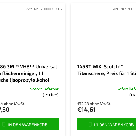
Art.-Nr.:
7000071716
Art.-Nr.:
7000
86 3M™ VHB™ Universal
1458T-MIX, Scotch™
flächenreiniger, 1 l
Titanschere, Preis für 1 S
sche (Isopropylalkohol
 Surface cleaner)
Sofort lieferbar
Sofort lie
Die
(19 Liter)
(16
schnittliche
durchschnittliche
54 ohne MwSt.
€12,28 ohne MwSt.
uktbewertung
Produktbewertung
7,30
€14,61
ist
5,0
von
IN DEN WARENKORB
IN DEN WARENKORB
5
nen.
Sternen.