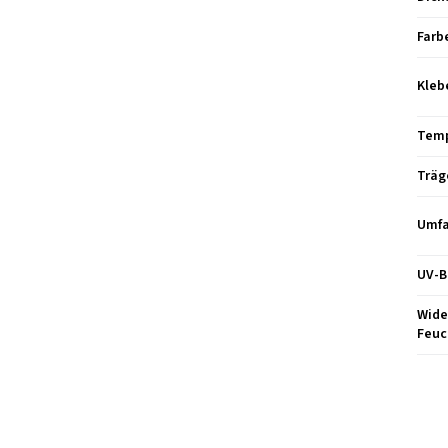
Farb
Kleb
Temp
Träg
Umfa
UV-B
Wide
Feuc