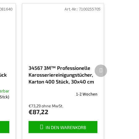
081640
Art.-Nr.:
7100255705
Nächstes
34567 3M™ Professionelle
Produkt
tück
Karosseriereinigungstücher,
Karton 400 Stück, 30x40 cm
ferbar
1-2 Wochen
 Stck)
€73,29 ohne MwSt.
€87,22
IN DEN WARENKORB