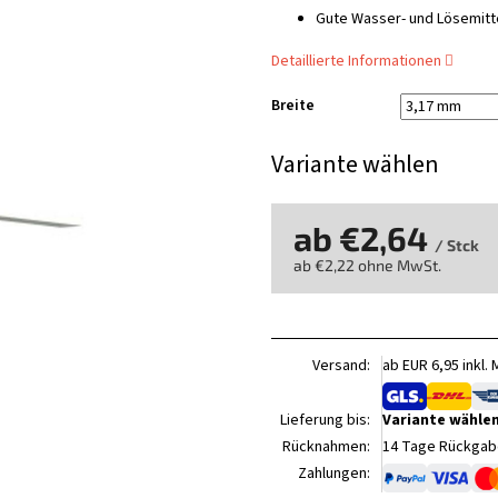
Gute Wasser- und Lösemitt
Detaillierte Informationen
Breite
Variante wählen
ab
€2,64
/ Stck
ab
€2,22
ohne MwSt.
Verkaufspreis:
Versand:
ab EUR 6,95 inkl.
Lieferung bis:
Variante wähle
Rücknahmen:
14 Tage Rückgabe
Zahlungen: