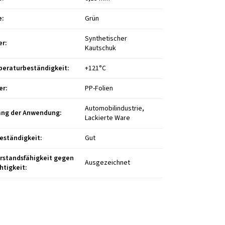
e
:
Grün
Synthetischer
er
:
Kautschuk
eraturbeständigkeit
:
+121°C
er
:
PP-Folien
Automobilindustrie,
ng der Anwendung
:
Lackierte Ware
eständigkeit
:
Gut
rstandsfähigkeit gegen
Ausgezeichnet
htigkeit
: