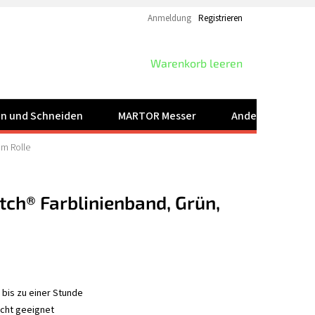
Anmeldung
Registrieren
WARENKORB
Warenkorb leeren
ren und Schneiden
MARTOR Messer
Andere Produkt
5m Rolle
otch® Farblinienband, Grün,
bis zu einer Stunde
cht geeignet