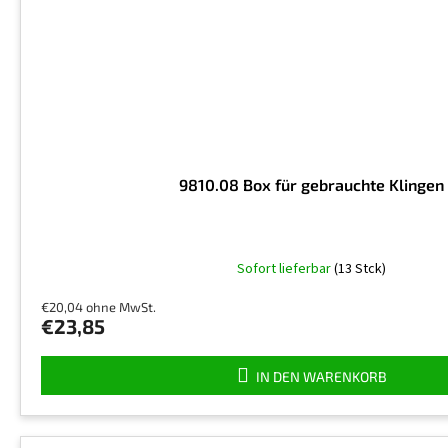
9810.08 Box für gebrauchte Klingen
Die
Sofort lieferbar
(13 Stck)
durchschnittliche
Produktbewertung
€20,04 ohne MwSt.
ist
€23,85
5,0
von
5
IN DEN WARENKORB
Sternen.