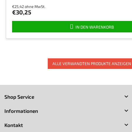
Produktbewertung
€25,42 ohne MwSt.
ist
€30,25
5,0
von
5
IN DEN WARENKORB
Sternen.
ALLE VERWANDTEN PRODUKTE ANZEIGEN
F
u
Shop Service
ß
z
Informationen
e
i
Kontakt
l