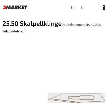
Zum
Inhalt
WAR
springen
25.50 Skalpellklinge
Artikelnummer:
MA.41.0021
EAN: undefined