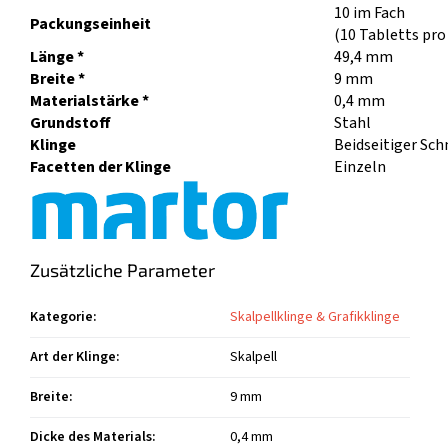
10 im Fach
Packungseinheit
(10 Tabletts pro
Länge *
49,4 mm
Breite *
9 mm
Materialstärke *
0,4 mm
Grundstoff
Stahl
Klinge
Beidseitiger Sch
Facetten der Klinge
Einzeln
Zusätzliche Parameter
Kategorie
:
Skalpellklinge & Grafikklinge
Art der Klinge
:
Skalpell
Breite
:
9 mm
Dicke des Materials
:
0,4 mm