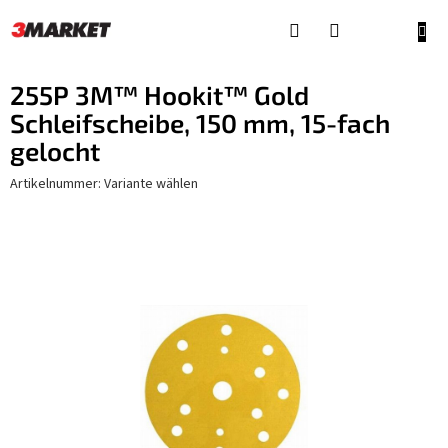
Zum
Inhalt
WAR
springen
255P 3M™ Hookit™ Gold
Schleifscheibe, 150 mm, 15-fach
gelocht
Artikelnummer:
Variante wählen