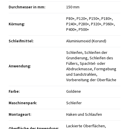
Durchmesser in mm
:
150 mm
P80+, P120+, P150+, P180+,
Körnung
:
P240+, P280+, P320+, P360+,
P400+, P500+
Schleifmittel
:
Aluminiumoxid (Korund)
Schleifen, Schleifen der
Grundierung, Schleifen des
Füllers, Spachtel- oder
Anwendung
:
Abdruckmasse, Formgebung
und Sandstrahlen,
Vorbereitung der Oberfläche
Farbe
:
Goldene
Maschinenpark
:
Schleifer
Montageart
:
Haken und Schlaufen
Lackierte Oberflächen,
Oberfläche der Anwendung
: