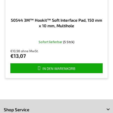
50544 3M™ Hookit™ Soft Interface Pad, 150 mm
x 10 mm, Multihole
Sofort lieferbar
(5 Stck)
€10,98 ohne MwSt.
€13,07
IN DEN WARENKORB
F
u
Shop Service
ß