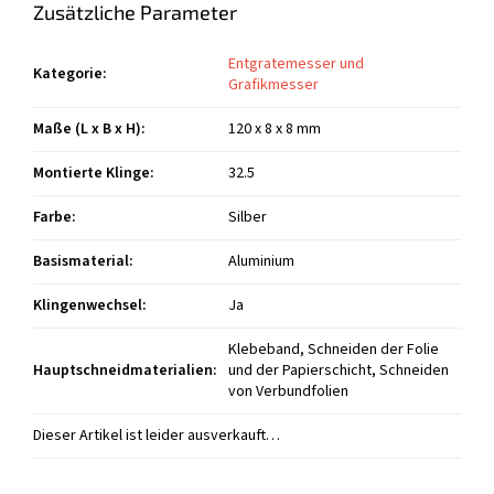
Zusätzliche Parameter
Entgratemesser und
Kategorie
:
Grafikmesser
Maße (L x B x H)
:
120 x 8 x 8 mm
Montierte Klinge
:
32.5
Farbe
:
Silber
Basismaterial
:
Aluminium
Klingenwechsel
:
Ja
Klebeband, Schneiden der Folie
Hauptschneidmaterialien
:
und der Papierschicht, Schneiden
von Verbundfolien
Dieser Artikel ist leider ausverkauft…