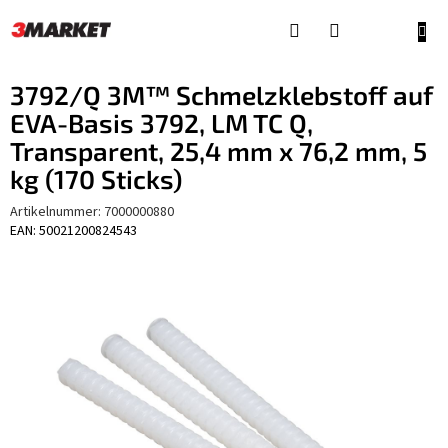
Zum
Inhalt
WAR
springen
3792/Q 3M™ Schmelzklebstoff auf
EVA-Basis 3792, LM TC Q,
Transparent, 25,4 mm x 76,2 mm, 5
kg (170 Sticks)
Artikelnummer:
7000000880
EAN: 50021200824543