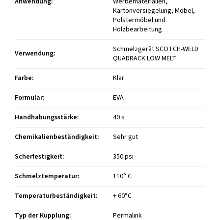
Anwendung
:
Werbematerialien,
Kartonversiegelung, Möbel,
Polstermöbel und
Holzbearbeitung
Schmelzgerät SCOTCH-WELD
Verwendung
:
QUADRACK LOW MELT
Farbe
:
Klar
Formular
:
EVA
Handhabungsstärke
:
40 s
Chemikalienbeständigkeit
:
Sehr gut
Scherfestigkeit
:
350 psi
Schmelztemperatur
:
110° C
Temperaturbeständigkeit
:
+ 60°C
Typ der Kupplung
:
Permalink