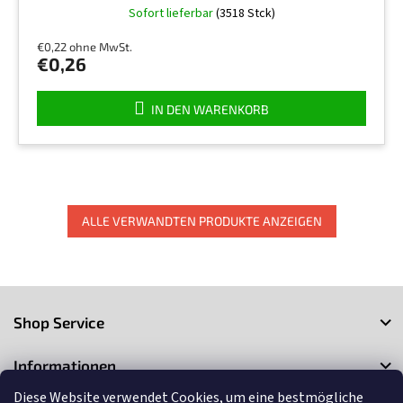
Die
Sofort lieferbar
(3518 Stck)
durchschnittliche
Produktbewertung
€0,22 ohne MwSt.
ist
€0,26
5,0
von
5
IN DEN WARENKORB
Sternen.
ALLE VERWANDTEN PRODUKTE ANZEIGEN
F
u
Shop Service
ß
z
Informationen
e
i
Diese Website verwendet Cookies, um eine bestmögliche