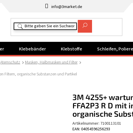
info@3market.de
er
Klebebänder
Klebstoffe
Schleifen, Polie
Atemschutz
Masken, Halbmasken und Filter
n Filtern, organische Substanzen und Partikel
3M 4255+ wartun
FFA2P3 R D mit in
organische Subs
Artikelnummer:
7100113101
EAN: 04054596256293