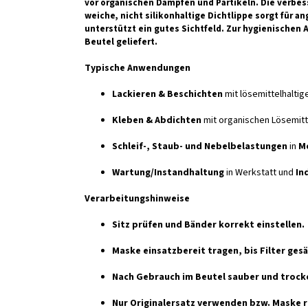
vor organischen Dämpfen und Partikeln. Die verbes
weiche, nicht silikonhaltige Dichtlippe sorgt für
unterstützt ein gutes Sichtfeld. Zur hygienischen
Beutel geliefert.
Typische Anwendungen
Lackieren & Beschichten
mit lösemittelhalti
Kleben & Abdichten
mit organischen Lösemitt
Schleif-, Staub- und Nebelbelastungen
in
Me
Wartung/Instandhaltung
in Werkstatt und
In
Verarbeitungshinweise
Sitz prüfen und Bänder korrekt einstellen.
Maske einsatzbereit tragen, bis Filter ges
Nach Gebrauch im Beutel sauber und troc
Nur Originalersatz verwenden bzw. Maske r