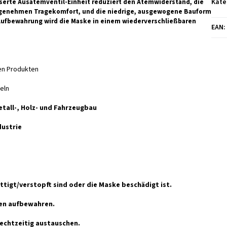
serte Ausatemventil-Einheit reduziert den Atemwiderstand, die
Kate
 angenehmen Tragekomfort, und die niedrige, ausgewogene Bauform
 Aufbewahrung wird die Maske in einem wiederverschließbaren
EAN
:
gen Produkten
eln
tall-, Holz- und Fahrzeugbau
dustrie
ättigt/verstopft sind oder die Maske beschädigt ist.
ken aufbewahren.
echtzeitig austauschen.