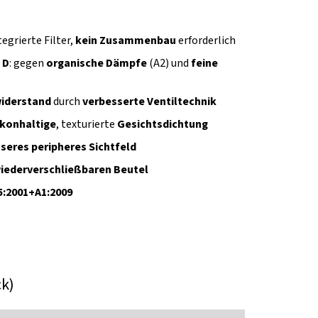
ntegrierte Filter,
kein Zusammenbau
erforderlich
 D
: gegen
organische Dämpfe
(A2) und
feine
iderstand
durch
verbesserte Ventiltechnik
likonhaltige
, texturierte
Gesichtsdichtung
seres peripheres Sichtfeld
iederverschließbaren Beutel
05:2001+A1:2009
ck)