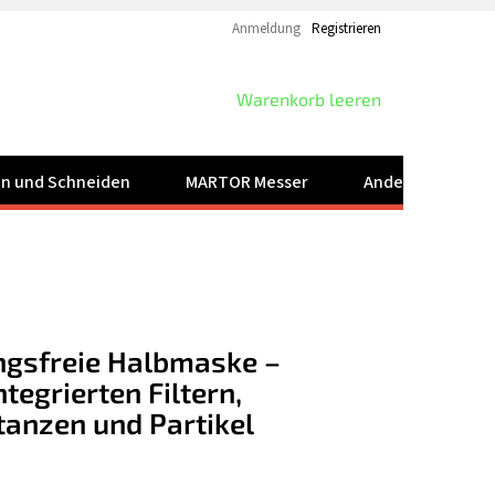
Anmeldung
Registrieren
WARENKORB
Warenkorb leeren
ren und Schneiden
MARTOR Messer
Andere Produkt
gsfreie Halbmaske –
tegrierten Filtern,
tanzen und Partikel