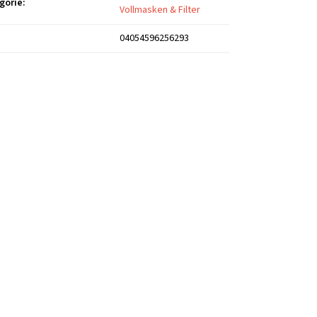
gorie
:
Vollmasken & Filter
04054596256293