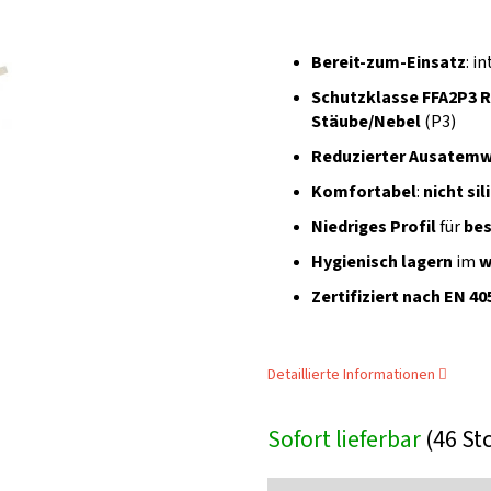
Bereit-zum-Einsatz
: i
Schutzklasse FFA2P3 R
Stäube/Nebel
(P3)
Reduzierter Ausatemw
Komfortabel
:
nicht si
Niedriges Profil
für
bes
Hygienisch lagern
im
w
Zertifiziert nach EN 4
Detaillierte Informationen
Sofort lieferbar
(46 St