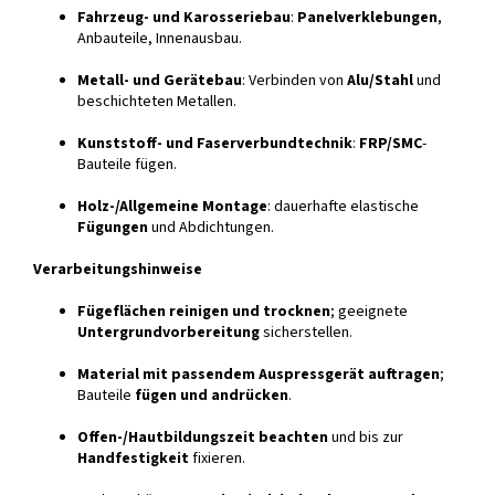
Fahrzeug- und Karosseriebau
:
Panelverklebungen
,
Anbauteile, Innenausbau.
Metall- und Gerätebau
: Verbinden von
Alu/Stahl
und
beschichteten Metallen.
Kunststoff- und Faserverbundtechnik
:
FRP/SMC
-
Bauteile fügen.
Holz-/Allgemeine Montage
: dauerhafte elastische
Fügungen
und Abdichtungen.
Verarbeitungshinweise
Fügeflächen reinigen und trocknen
; geeignete
Untergrundvorbereitung
sicherstellen.
Material mit passendem Auspressgerät auftragen
;
Bauteile
fügen und andrücken
.
Offen-/Hautbildungszeit beachten
und bis zur
Handfestigkeit
fixieren.