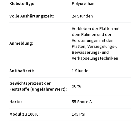
Klebstofftyp
:
Polyurethan
Volle Aushärtungszeit
:
24 Stunden
Verkleben der Platten mit
dem Rahmen und der
Versteifungen mit den
Anmeldung
:
Platten, Versiegelungs-,
Bewässerungs- und
Verkapselungstechniken
Antihaftzeit
:
1 Stunde
Gewichtsprozent der
90 %
Feststoffe (ungefährer Wert)
:
Härte
:
55 Shore A
Modul zu 100%
:
145 PSI