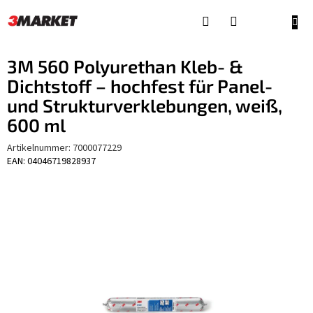
Zum
Inhalt
WAR
springen
3M 560 Polyurethan Kleb- &
Dichtstoff – hochfest für Panel-
und Strukturverklebungen, weiß,
600 ml
Artikelnummer:
7000077229
EAN: 04046719828937