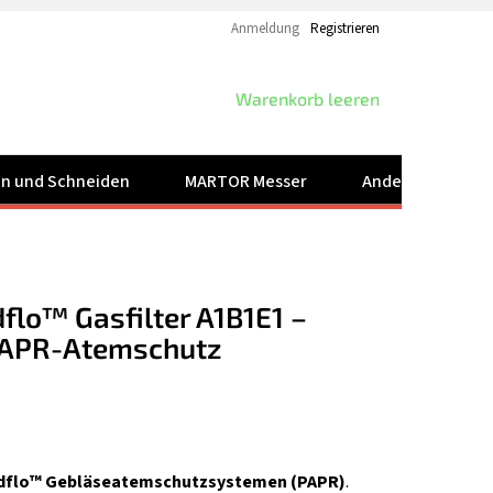
Anmeldung
Registrieren
WARENKORB
Warenkorb leeren
ren und Schneiden
MARTOR Messer
Andere Produkt
lo™ Gasfilter A1B1E1 –
 PAPR-Atemschutz
dflo™ Gebläseatemschutzsystemen (PAPR)
.