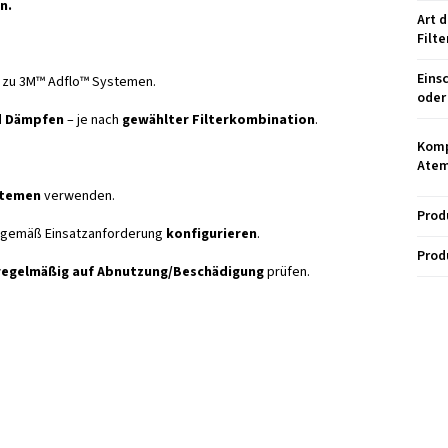
en.
Art 
Filte
Eins
 zu 3M™ Adflo™ Systemen.
oder 
d Dämpfen
– je nach
gewählter Filterkombination
.
Komp
Ate
stemen
verwenden.
Prod
gemäß Einsatzanforderung
konfigurieren
.
Prod
regelmäßig auf Abnutzung/Beschädigung
prüfen.