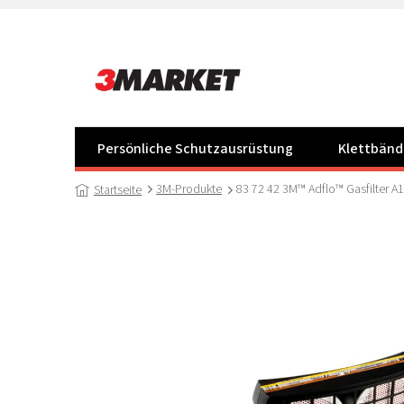
Zum
Inhalt
springen
Persönliche Schutzausrüstung
Klettbänd
3M-Produkte
83 72 42 3M™ Adflo™ Gasfilter A1
Startseite