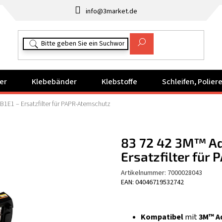
info@3market.de
er
Klebebänder
Klebstoffe
Schleifen, Polie
B1E1 – Ersatzfilter für PAPR-Atemschutz
83 72 42 3M™ Adf
Ersatzfilter für
Artikelnummer:
7000028043
EAN: 04046719532742
Kompatibel
mit
3M™ A