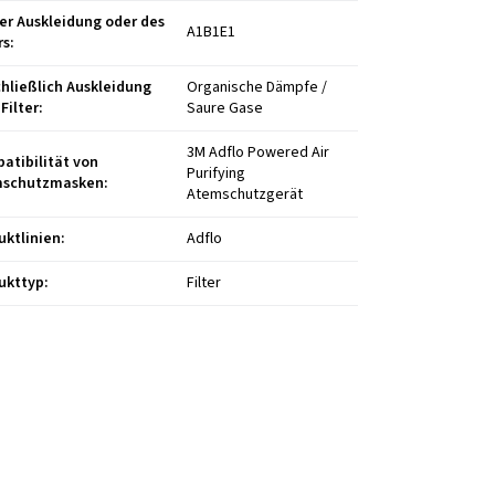
der Auskleidung oder des
A1B1E1
rs
:
chließlich Auskleidung
Organische Dämpfe /
Filter
:
Saure Gase
3M Adflo Powered Air
atibilität von
Purifying
mschutzmasken
:
Atemschutzgerät
uktlinien
:
Adflo
ukttyp
:
Filter