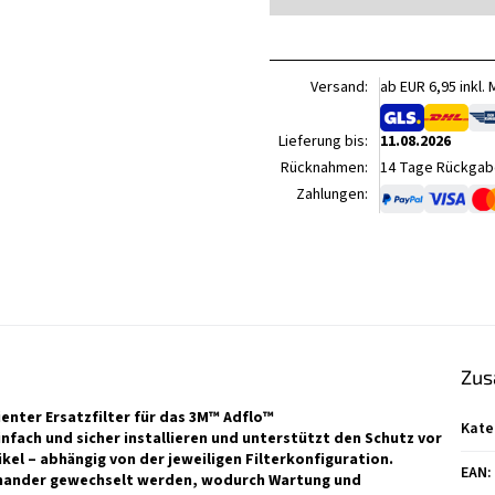
Verkaufspreis:
Versand:
ab EUR 6,95 inkl.
Lieferung bis:
11.08.2026
Rücknahmen:
14 Tage Rückgabe
Zahlungen:
Zus
ienter Ersatzfilter für das 3M™ Adflo™
Kate
nfach und sicher installieren und unterstützt den Schutz vor
el – abhängig von der jeweiligen Filterkonfiguration.
EAN
:
einander gewechselt werden, wodurch Wartung und