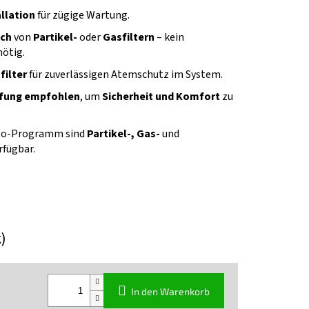
allation
für zügige Wartung.
sch
von
Partikel-
oder
Gasfiltern
– kein
nötig.
filter
für zuverlässigen Atemschutz im System.
üfung empfohlen
, um
Sicherheit und Komfort
zu
lo-Programm sind
Partikel-, Gas-
und
rfügbar.
k)
In den Warenkorb