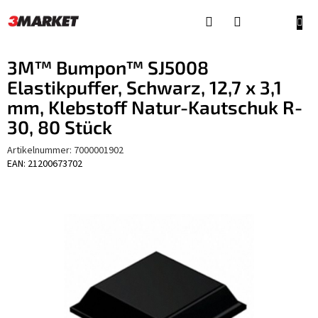
Zum
Inhalt
WAR
springen
3M™ Bumpon™ SJ5008
Elastikpuffer, Schwarz, 12,7 x 3,1
mm, Klebstoff Natur-Kautschuk R-
30, 80 Stück
Artikelnummer:
7000001902
EAN: 21200673702