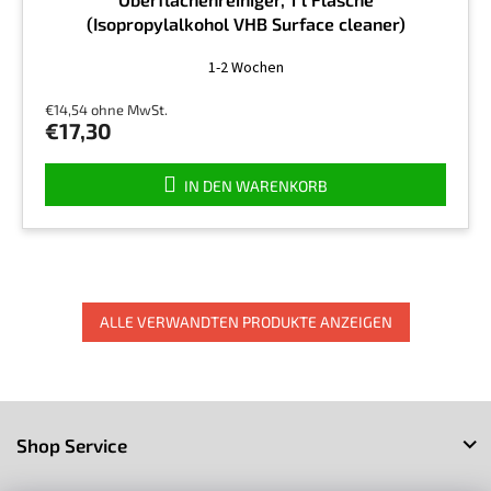
(Isopropylalkohol VHB Surface cleaner)
Die
1-2 Wochen
durchschnittliche
Produktbewertung
€14,54 ohne MwSt.
ist
€17,30
4,5
von
5
IN DEN WARENKORB
Sternen.
ALLE VERWANDTEN PRODUKTE ANZEIGEN
F
u
Shop Service
ß
z