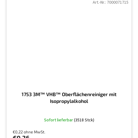
Art.-Nr.:
7000071715
1753 3M™ VHB™ Oberflächenreiniger mit
Isopropylalkohol
Die
Sofort lieferbar
(3518 Stck)
durchschnittliche
Produktbewertung
€0,22 ohne MwSt.
ist
€0,26