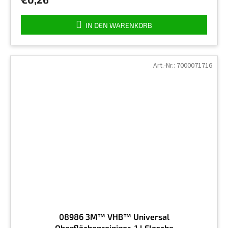
5,0
von
5
IN DEN WARENKORB
Sternen.
Art.-Nr.:
7000071716
08986 3M™ VHB™ Universal
Oberflächenreiniger, 1 l Flasche