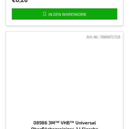
5,0
von
5
IN DEN WARENKORB
Sternen.
Art.-Nr.:
7000071716
08986 3M™ VHB™ Universal
Oberflächenreiniger, 1 l Flasche