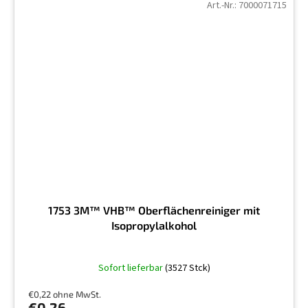
Art.-Nr.:
7000071715
1753 3M™ VHB™ Oberflächenreiniger mit
Isopropylalkohol
Die
Sofort lieferbar
(3527 Stck)
durchschnittliche
Produktbewertung
€0,22 ohne MwSt.
ist
€0,26