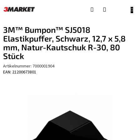
Zum
Inhalt
WAR
springen
3M™ Bumpon™ SJ5018
Elastikpuffer, Schwarz, 12,7 x 5,8
mm, Natur-Kautschuk R-30, 80
Stück
Artikelnummer:
7000001904
EAN: 21200673801