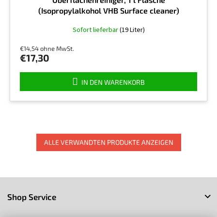
(Isopropylalkohol VHB Surface cleaner)
Die
Sofort lieferbar
(19 Liter)
durchschnittliche
Produktbewertung
€14,54 ohne MwSt.
ist
€17,30
4,5
von
5
IN DEN WARENKORB
Sternen.
ALLE VERWANDTEN PRODUKTE ANZEIGEN
F
u
Shop Service
ß
z