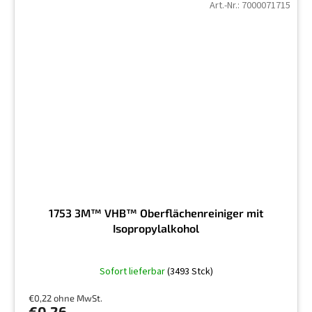
Art.-Nr.:
7000071715
1753 3M™ VHB™ Oberflächenreiniger mit
Isopropylalkohol
Die
Sofort lieferbar
(3493 Stck)
durchschnittliche
Produktbewertung
€0,22 ohne MwSt.
ist
€0,26