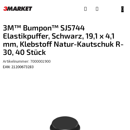
Zum
Inhalt
WAR
springen
3M™ Bumpon™ SJ5744
Elastikpuffer, Schwarz, 19,1 x 4,1
mm, Klebstoff Natur-Kautschuk R-
30, 40 Stück
Artikelnummer:
7000001900
EAN: 21200673283