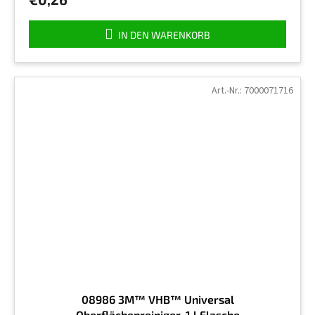
5,0
von
5
IN DEN WARENKORB
Sternen.
Art.-Nr.:
7000071716
08986 3M™ VHB™ Universal
Oberflächenreiniger, 1 l Flasche