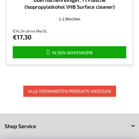
(Isopropylalkohol VHB Surface cleaner)
Die
1-2 Wochen
durchschnittliche
Produktbewertung
€14,54 ohne MwSt.
ist
€17,30
4,5
von
5
IN DEN WARENKORB
Sternen.
ALLE VERWANDTEN PRODUKTE ANZEIGEN
F
u
Shop Service
ß
z