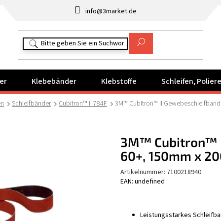
info@3market.de
er
Klebebänder
Klebstoffe
Schleifen, Polie
en
Schleifbänder
Cubitron™ II 784F
3M™ Cubitron™ II Gewebeschleifban
3M™ Cubitron™ I
60+, 150mm x 
Artikelnummer:
7100218940
EAN: undefined
Leistungsstarkes Schleifban