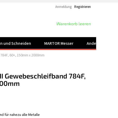
Anmeldung
Registrieren
WARENKORB
Warenkorb leeren
ren und Schneiden
MARTOR Messer
Andere Produkt
d 784F, 60+, 150mm x 2000mm
I Gewebeschleifband 784F,
2000mm
d für nahezu alle Metalle