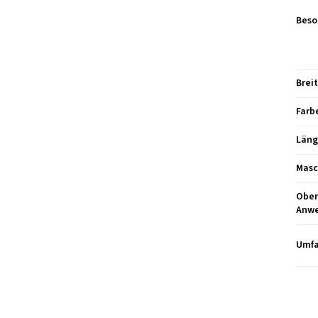
Beso
Brei
Farb
Län
Masc
Ober
Anw
Umfa