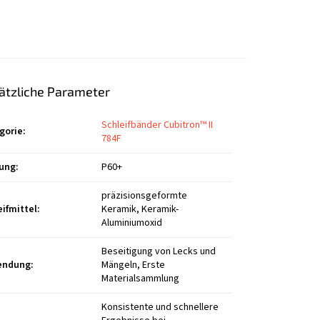
ätzliche Parameter
Schleifbänder Cubitron™ II
gorie
:
784F
ung
:
P60+
präzisionsgeformte
eifmittel
:
Keramik, Keramik-
Aluminiumoxid
Beseitigung von Lecks und
endung
:
Mängeln, Erste
Materialsammlung
Konsistente und schnellere