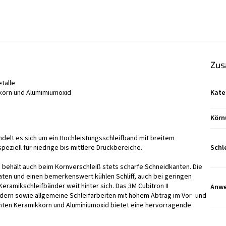
Zus
talle
korn und Alumimiumoxid
Kate
Körn
delt es sich um ein Hochleistungsschleifband mit breitem
eziell für niedrige bis mittlere Druckbereiche.
Schl
 behält auch beim Kornverschleiß stets scharfe Schneidkanten. Die
ten und einen bemerkenswert kühlen Schliff, auch bei geringen
eramikschleifbänder weit hinter sich. Das 3M Cubitron II
Anw
dern sowie allgemeine Schleifarbeiten mit hohem Abtrag im Vor- und
mten Keramikkorn und Aluminiumoxid bietet eine hervorragende