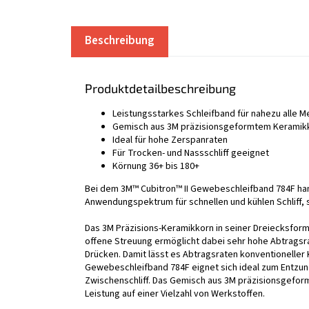
Beschreibung
Produktdetailbeschreibung
Leistungsstarkes Schleifband für nahezu alle Me
Gemisch aus 3M präzisionsgeformtem Keramik
Ideal für hohe Zerspanraten
Für Trocken- und Nassschliff geeignet
Körnung 36+ bis 180+
Bei dem 3M™ Cubitron™ II Gewebeschleifband 784F han
Anwendungspektrum für schnellen und kühlen Schliff, sp
Das 3M Präzisions-Keramikkorn in seiner Dreiecksform
offene Streuung ermöglicht dabei sehr hohe Abtragsra
Drücken. Damit lässt es Abtragsraten konventioneller K
Gewebeschleifband 784F eignet sich ideal zum Entzun
Zwischenschliff. Das Gemisch aus 3M präzisionsgefor
Leistung auf einer Vielzahl von Werkstoffen.