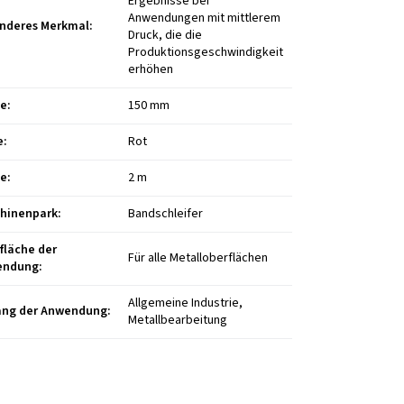
Ergebnisse bei
Anwendungen mit mittlerem
nderes Merkmal
:
Druck, die die
Produktionsgeschwindigkeit
erhöhen
te
:
150 mm
e
:
Rot
ge
:
2 m
hinenpark
:
Bandschleifer
fläche der
Für alle Metalloberflächen
endung
:
Allgemeine Industrie,
ng der Anwendung
:
Metallbearbeitung