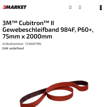
Zum
Inhalt
WAR
springen
3M™ Cubitron™ II
Gewebeschleifband 984F, P60+,
75mm x 2000mm
Artikelnummer:
7100007991
EAN: undefined