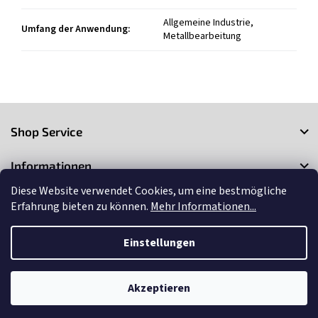
Allgemeine Industrie,
Umfang der Anwendung
:
Metallbearbeitung
F
u
Shop Service
ß
z
Informationen
e
i
Diese Website verwendet Cookies, um eine bestmögliche
Kontakt
l
Erfahrung bieten zu können.
Mehr Informationen...
e
Einstellungen
Copyright 2026
3Market
. Alle Rechte vorbehalten.
Cookie-
Einstellungen ändern
Akzeptieren
Erstellt von Shoptet