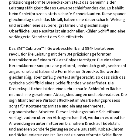
präzisionsgeformte Dreieckskorn stellt das Geheimnis der
Leistungsfähigkeit dieses Gewebeschleifbandes dar. Es behält
beim Schleifprozess stets scharfe Schneidkanten. Diese spanen
gleichmäßig durch das Metall, haben eine dauerscharfe Wirkung
und erzielen eine saubere, gratarme und gleichmäßige
Oberfläche. Das Resultat ist ein schneller, kühler Schliff und eine
verlängerte Standzeit des Schleifmittels.
Das 3M™ Cubitron™ II Gewebeschleifband 984F bietet eine
revolutionäre Leistung mit dem 3M präzisionsgeformten
Keramikkorn auf einem YF-Last-Polyesterträger. Die einzelnen
Keramikkörner sind präzise geformt, einheitlich groß, senkrecht
angeordnet und haben die Form kleiner Dreiecke. Sie werden
gleichmäßig, aber zufällig verteilt aufgebracht, so dass sich das
typische Schliffbild eines Schleifbandes wiederfindet. Die
Dreiecksplättchen bilden eine sehr scharfe Schleifoberfläche
mit noch nie gesehenen Abtragsleistungen und Lebensdauer. Die
signifikant höhere Wirtschaftlichkeit im Bearbeitungsprozess
sorgt für Kostenersparnisse und ein angenehmeres,
ergonomisches Arbeiten. Dieses leistungsstarke Schleifband
verfügt zudem über ein Abtragehilfsmittel, wodurch es ideal für
Anwendungen unter mittlerem bis hohem Druck auf Edelstahl
und anderen Sonderlegierungen sowie Baustahl, Kobalt-Chrom
und Nickellegierungen ist. Das präzisionsgeformte Schleifkorn