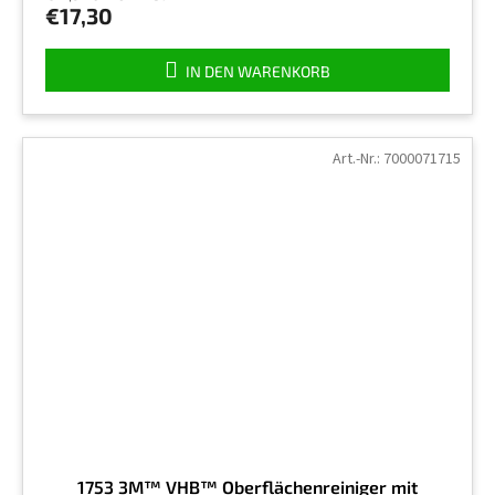
ist
€17,30
4,5
von
5
IN DEN WARENKORB
Sternen.
Art.-Nr.:
7000071715
1753 3M™ VHB™ Oberflächenreiniger mit