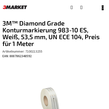
Zum
Inhalt
WAR
springen
3M™ Diamond Grade
Konturmarkierung 983-10 ES,
Weiß, 53,5 mm, UN ECE 104, Preis
für 1 Meter
Artikelnummer:
7100213255
EAN: 8887862348592