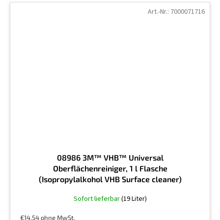
Art.-Nr.:
7000071716
08986 3M™ VHB™ Universal
Oberflächenreiniger, 1 l Flasche
(Isopropylalkohol VHB Surface cleaner)
Die
Sofort lieferbar
(19 Liter)
durchschnittliche
Produktbewertung
€14,54 ohne MwSt.