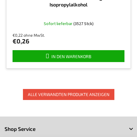
Isopropylalkohol
Die
Sofort lieferbar
(3527 Stck)
durchschnittliche
Produktbewertung
€0,22 ohne MwSt.
ist
€0,26
5,0
von
5
IN DEN WARENKORB
Sternen.
ALLE VERWANDTEN PRODUKTE ANZEIGEN
F
u
Shop Service
ß