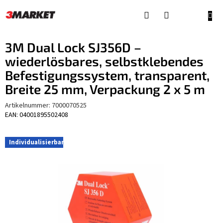
Zum
Inhalt
WAR
springen
3M Dual Lock SJ356D –
wiederlösbares, selbstklebendes
Befestigungssystem, transparent,
Breite 25 mm, Verpackung 2 x 5 m
Artikelnummer:
7000070525
EAN: 04001895502408
Individualisierbar