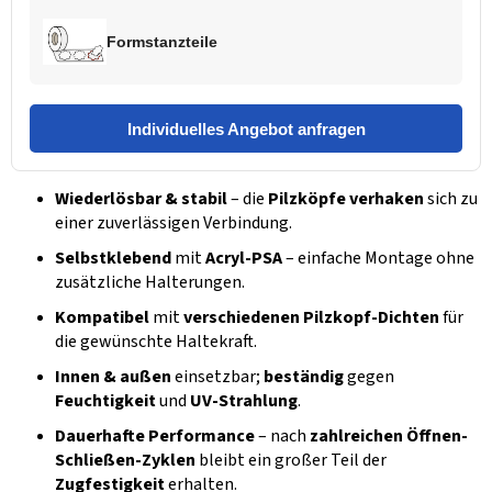
Formstanzteile
Individuelles Angebot anfragen
Wiederlösbar & stabil
– die
Pilzköpfe verhaken
sich zu
einer zuverlässigen Verbindung.
Selbstklebend
mit
Acryl-PSA
– einfache Montage ohne
zusätzliche Halterungen.
Kompatibel
mit
verschiedenen Pilzkopf-Dichten
für
die gewünschte Haltekraft.
Innen & außen
einsetzbar;
beständig
gegen
Feuchtigkeit
und
UV-Strahlung
.
Dauerhafte Performance
– nach
zahlreichen Öffnen-
Schließen-Zyklen
bleibt ein großer Teil der
Zugfestigkeit
erhalten.