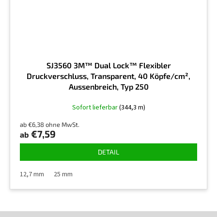
SJ3560 3M™ Dual Lock™ Flexibler
Druckverschluss, Transparent, 40 Köpfe/cm²,
Aussenbreich, Typ 250
Sofort lieferbar
(344,3 m)
ab €6,38 ohne MwSt.
€7,59
ab
DETAIL
12,7 mm
25 mm
F