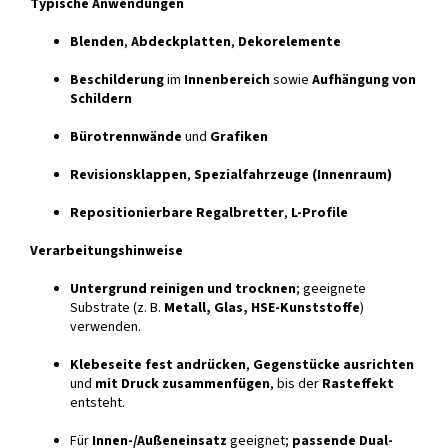
Typische Anwendungen
Blenden
,
Abdeckplatten
,
Dekorelemente
Beschilderung
im
Innenbereich
sowie
Aufhängung von
Schildern
Bürotrennwände
und
Grafiken
Revisionsklappen
,
Spezialfahrzeuge (Innenraum)
Repositionierbare Regalbretter
,
L-Profile
Verarbeitungshinweise
Untergrund reinigen und trocknen
; geeignete
Substrate (z. B.
Metall, Glas, HSE-Kunststoffe
)
verwenden.
Klebeseite fest andrücken
,
Gegenstücke ausrichten
und
mit Druck zusammenfügen
, bis der
Rasteffekt
entsteht.
Für
Innen-/Außeneinsatz
geeignet;
passende Dual-