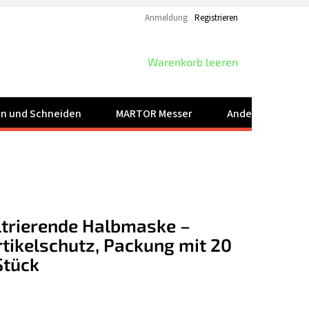
Anmeldung
Registrieren
WARENKORB
Warenkorb leeren
ren und Schneiden
MARTOR Messer
Andere Produkt
ltrierende Halbmaske –
tikelschutz, Packung mit 20
Stück