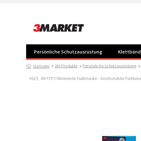
Zum
Inhalt
springen
Persönliche Schutzausrüstung
Klettbänd
3M-Produkte
Persönliche Schutzausrüstung
Startseite
9623, 3M FFP2 filtrierende Halbmaske – komfortabler Partikels