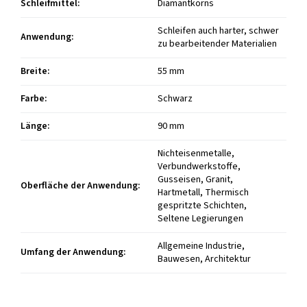
Schleifmittel
:
Diamantkorns
Schleifen auch harter, schwer
Anwendung
:
zu bearbeitender Materialien
Breite
:
55 mm
Farbe
:
Schwarz
Länge
:
90 mm
Nichteisenmetalle,
Verbundwerkstoffe,
Gusseisen, Granit,
Oberfläche der Anwendung
:
Hartmetall, Thermisch
gespritzte Schichten,
Seltene Legierungen
Allgemeine Industrie,
Umfang der Anwendung
:
Bauwesen, Architektur