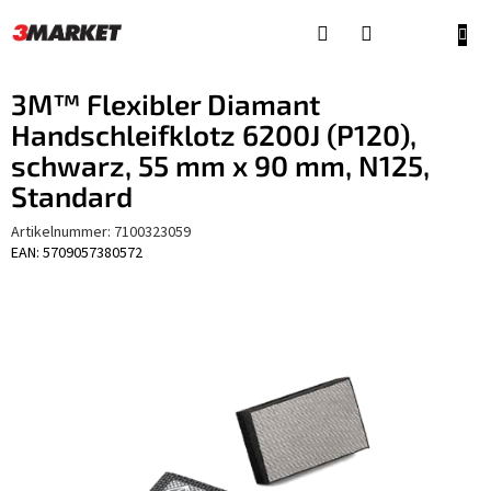
Zum
Inhalt
WAR
springen
3M™ Flexibler Diamant
Handschleifklotz 6200J (P120),
schwarz, 55 mm x 90 mm, N125,
Standard
Artikelnummer:
7100323059
EAN: 5709057380572