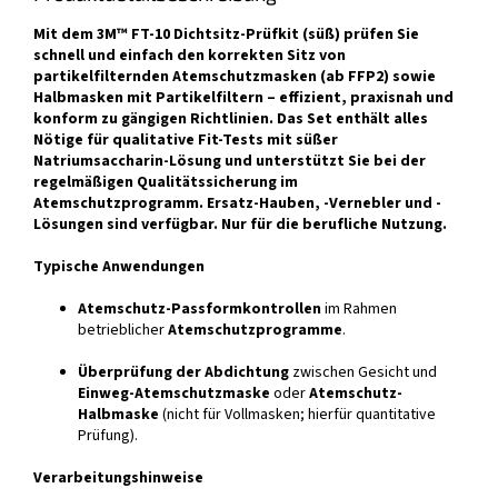
Mit dem 3M™ FT-10 Dichtsitz-Prüfkit (süß) prüfen Sie
schnell und einfach den korrekten Sitz von
partikelfilternden Atemschutzmasken (ab FFP2) sowie
Halbmasken mit Partikelfiltern – effizient, praxisnah und
konform zu gängigen Richtlinien. Das Set enthält alles
Nötige für qualitative Fit-Tests mit süßer
Natriumsaccharin-Lösung und unterstützt Sie bei der
regelmäßigen Qualitätssicherung im
Atemschutzprogramm. Ersatz-Hauben, -Vernebler und -
Lösungen sind verfügbar. Nur für die berufliche Nutzung.
Typische Anwendungen
Atemschutz-Passformkontrollen
im Rahmen
betrieblicher
Atemschutzprogramme
.
Überprüfung der Abdichtung
zwischen Gesicht und
Einweg-Atemschutzmaske
oder
Atemschutz-
Halbmaske
(nicht für Vollmasken; hierfür quantitative
Prüfung).
Verarbeitungshinweise