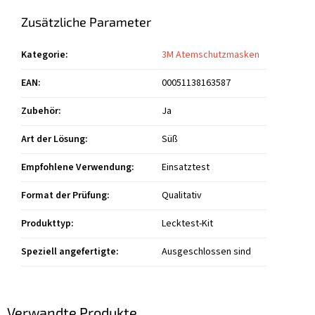
Zusätzliche Parameter
Kategorie
:
3M Atemschutzmasken
EAN
:
00051138163587
Zubehör
:
Ja
Art der Lösung
:
Süß
Empfohlene Verwendung
:
Einsatztest
Format der Prüfung
:
Qualitativ
Produkttyp
:
Lecktest-Kit
Speziell angefertigte
:
Ausgeschlossen sind
Verwandte Produkte