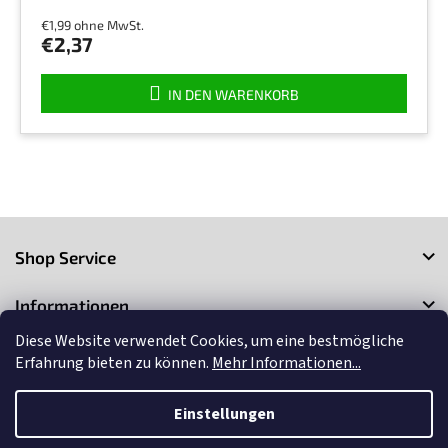
Produktbewertung
€1,99 ohne MwSt.
ist
€2,37
4,6
von
5
IN DEN WARENKORB
Sternen.
F
u
Shop Service
ß
z
Informationen
e
i
Diese Website verwendet Cookies, um eine bestmögliche
Kontakt
l
Erfahrung bieten zu können.
Mehr Informationen...
e
Einstellungen
Copyright 2026
3Market
. Alle Rechte vorbehalten.
Cookie-