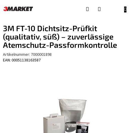
Zum
Inhalt
WAR
springen
3M FT-10 Dichtsitz-Prüfkit
(qualitativ, süß) – zuverlässige
Atemschutz-Passformkontrolle
Artikelnummer:
7000001898
EAN: 00051138163587