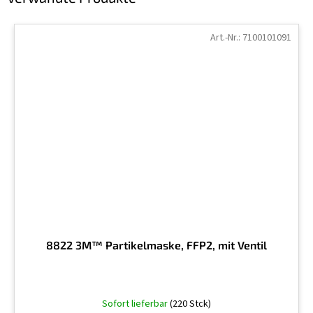
Art.-Nr.:
7100101091
8822 3M™ Partikelmaske, FFP2, mit Ventil
Die
Sofort lieferbar
(220 Stck)
durchschnittliche