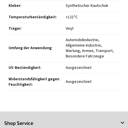
Kleber
:
Synthetischer Kautschuk
Temperaturbeständigkeit
:
+121°C
Träger
:
Vinyl
Automobilindustrie,
Allgemeine Industrie,
Umfang der Anwendung
:
Wartung, Armee, Transport,
Besondere Fahrzeuge
UV-Beständigkeit
:
Ausgezeichnet
Widerstandsfähigkeit gegen
Ausgezeichnet
Feuchtigkeit
:
F
u
Shop Service
ß