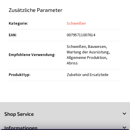
Zusätzliche Parameter
Kategorie
:
Schweißen
EAN
:
00795711007614
Schweißen, Bauwesen,
Wartung der Ausrüstung,
Empfohlene Verwendung
:
Allgemeine Produktion,
Abriss
Produkttyp
:
Zubehör und Ersatzteile
F
u
Shop Service
ß
z
Informationen