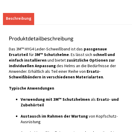
Beschreibung
Produktdetailbeschreibung
Das 3M™ HYG4 Leder-Schweißband ist das
passgenaue
Ersatzteil
für
3M™ Schutzhelme
. Es lässt sich
schnell und
einfach installieren
und bietet
zusätzliche Optionen zur
individuellen Anpassung
des Helms an die Bedürfnisse der
Anwender. Erhältlich als Teil einer Reihe von
Ersatz-
Schweißbändern in verschiedenen Materialarten
.
Typische Anwendungen
Verwendung mit 3M™ Schutzhelmen
als
Ersatz- und
Zubehörteil
Austausch im Rahmen der Wartung
von Kopfschutz-
Ausrüstung