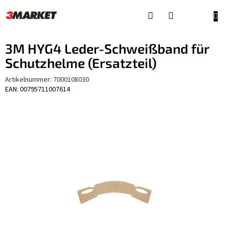
Zum
Inhalt
WAR
springen
3M HYG4 Leder-Schweißband für
Schutzhelme (Ersatzteil)
Artikelnummer:
7000108030
EAN: 00795711007614