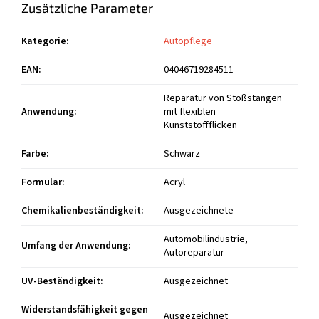
Zusätzliche Parameter
Kategorie
:
Autopflege
EAN
:
04046719284511
Reparatur von Stoßstangen
Anwendung
:
mit flexiblen
Kunststoffflicken
Farbe
:
Schwarz
Formular
:
Acryl
Chemikalienbeständigkeit
:
Ausgezeichnete
Automobilindustrie,
Umfang der Anwendung
:
Autoreparatur
UV-Beständigkeit
:
Ausgezeichnet
Widerstandsfähigkeit gegen
Ausgezeichnet