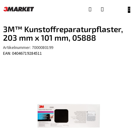
Zum
Inhalt
WAR
springen
3M™ Kunstoffreparaturpflaster,
203 mm x 101 mm, 05888
Artikelnummer:
7000080199
EAN: 04046719284511