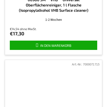
Oberflächenreiniger, 1 l Flasche
(Isopropylalkohol VHB Surface cleaner)
Die
1-2 Wochen
durchschnittliche
Produktbewertung
€14,54 ohne MwSt.
ist
€17,30
4,5
von
5
IN DEN WARENKORB
Sternen.
Art.-Nr.:
7000071715