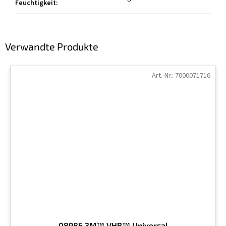
Feuchtigkeit
:
Verwandte Produkte
Art.-Nr.:
7000071716
08986 3M™ VHB™ Universal