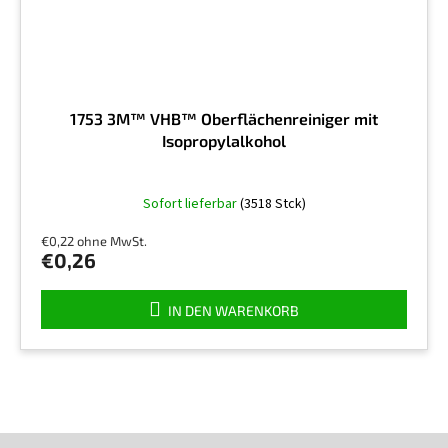
1753 3M™ VHB™ Oberflächenreiniger mit
Isopropylalkohol
Die
Sofort lieferbar
(3518 Stck)
durchschnittliche
Produktbewertung
€0,22 ohne MwSt.
ist
€0,26
5,0
von
5
IN DEN WARENKORB
Sternen.
F