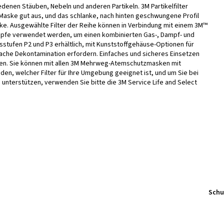
iedenen Stäuben, Nebeln und anderen Partikeln. 3M Partikelfilter
Maske gut aus, und das schlanke, nach hinten geschwungene Profil
ske. Ausgewählte Filter der Reihe können in Verbindung mit einem 3M™
Dämpfe verwendet werden, um einen kombinierten Gas-, Dampf- und
ngsstufen P2 und P3 erhältlich, mit Kunststoffgehäuse-Optionen für
ache Dekontamination erfordern. Einfaches und sicheres Einsetzen
ehen. Sie können mit allen 3M Mehrweg-Atemschutzmasken mit
n, welcher Filter für Ihre Umgebung geeignet ist, und um Sie bei
u unterstützen, verwenden Sie bitte die 3M Service Life and Select
Schu