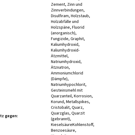
Zement, Zinn und
Zinnverbindungen,
Disulfiram, Holzstaub,
Holzabfälle und
Holzspäne, Fluorid
(anorganisch),
Fungizide, Graphit,
Kaliumhydroxid,
Kaliumhydroxid-
Ätzmittel,
Natriumhydroxid,
Ätznatron,
Ammoniumchlorid
(Dämpfe),
Natriumhypochlorit,
Gesteinsmehl mit
Quarzanteil, Korrosion,
Korund, Metallspikes,
Cristobalit, Quarz,
Quarzglas, Quarzit
tz gegen
:
(gebrannt),
KieselsäureKohlenstoff,
Benzoesäure,