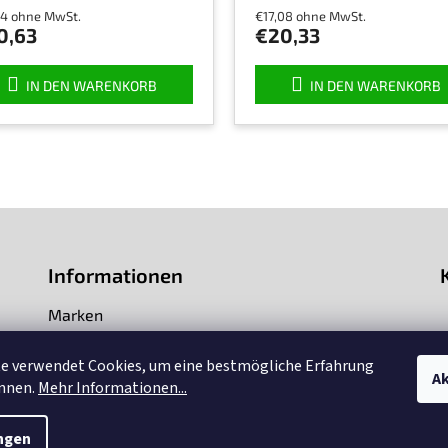
schnittliche
34 ohne MwSt.
€17,08 ohne MwSt.
uktbewertung
0,63
€20,33
IN DEN WARENKORB
IN DEN WARENKORB
nen.
Informationen
Marken
Impressum
te verwendet Cookies, um eine bestmögliche Erfahrung
Ak
önnen.
Mehr Informationen...
Über uns
ngen