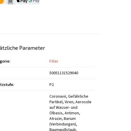
ätzliche Parameter
gorie
:
Filter
50051131529040
tzstufe
:
P2
Coronavir, Gefährliche
Partikel, Viren, Aerosole
auf Wasser- und
Ölbasis, Antimon,
Atrazin, Barium
(Verbindungen),
Baumwollstaub,