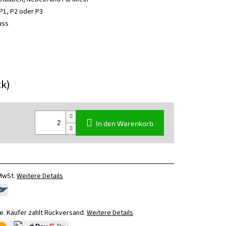
P1, P2 oder P3
uss
ck)
In den Warenkorb
 MwSt.
Weitere Details
. Käufer zahlt Rückversand.
Weitere Details