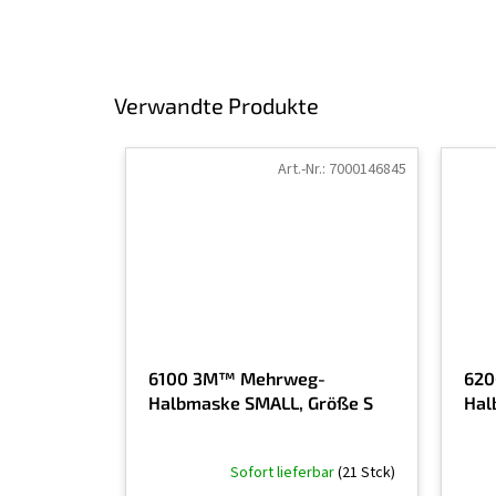
Verwandte Produkte
Art.-Nr.:
7000146845
6100 3M™ Mehrweg-
620
Halbmaske SMALL, Größe S
Hal
Sofort lieferbar
(21 Stck)
Die