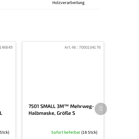
Holzverarbeitung
146849
Art.-Nr.:
7000104176
Nächstes
7501 SMALL 3M™ Mehrweg-
Produkt
L
Halbmaske, Größe S
Stck)
Sofort lieferbar
(16 Stck)