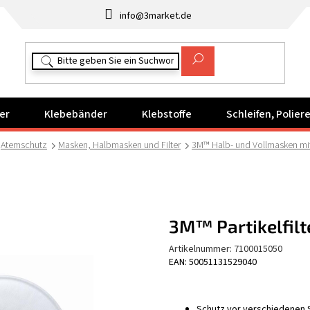
info@3market.de
er
Klebebänder
Klebstoffe
Schleifen, Polie
Atemschutz
Masken, Halbmasken und Filter
3M™ Halb- und Vollmasken mi
3M™ Partikelfilte
Artikelnummer:
7100015050
EAN: 50051131529040
Schutz vor verschiedenen S