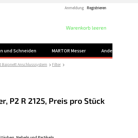
Anmeldung
Registrieren
WARENKORB
Warenkorb leeren
ren und Schneiden
MARTOR Messer
Andere Produkt
t Bajonett Anschlusssystem
Filter
r, P2 R 2125, Preis pro Stück
täuben, Nebeln und Partikeln