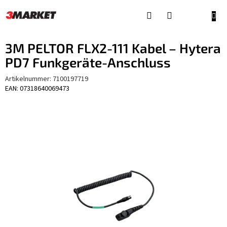
Zum
Inhalt
WAR
springen
3M PELTOR FLX2-111 Kabel – Hytera
PD7 Funkgeräte-Anschluss
Artikelnummer:
7100197719
EAN: 07318640069473