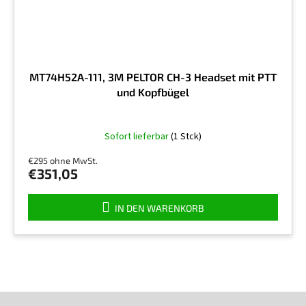
MT74H52A-111, 3M PELTOR CH-3 Headset mit PTT
und Kopfbügel
Sofort lieferbar
(1 Stck)
€295 ohne MwSt.
€351,05
IN DEN WARENKORB
F