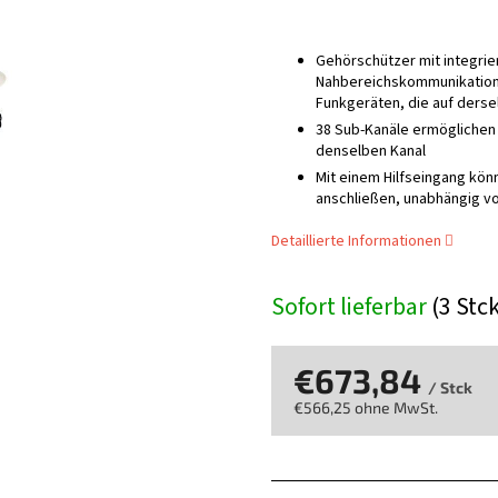
Gehörschützer mit integrie
Nahbereichskommunikation 
Funkgeräten, die auf ders
38 Sub-Kanäle ermöglichen
denselben Kanal
Mit einem Hilfseingang kön
anschließen, unabhängig v
Detaillierte Informationen
Sofort lieferbar
(3 Stc
€673,84
/ Stck
€566,25 ohne MwSt.
Verkaufspreis: