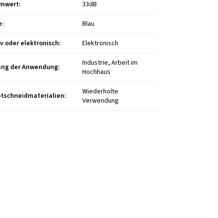
mwert
:
33dB
e
:
Blau
iv oder elektronisch
:
Elektronisch
Industrie, Arbeit im
ng der Anwendung
:
Hochhaus
Wiederholte
tschneidmaterialien
:
Verwendung