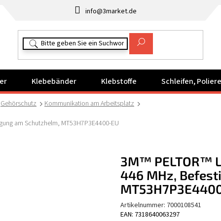
info@3market.de
er
Klebebänder
Klebstoffe
Schleifen, Polie
Gehörschutz
Kommunikation am Arbeitsplatz
tigung am Schutzhelm, MT53H7P3E4400-EU
3M™ PELTOR™ Li
446 MHz, Befest
MT53H7P3E440
Artikelnummer:
7000108541
EAN: 7318640063297