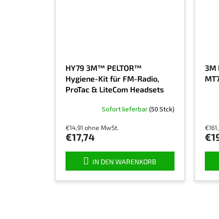
HY79 3M™ PELTOR™
3M 
Hygiene-Kit für FM-Radio,
MT7
ProTac & LiteCom Headsets
Sofort lieferbar
(50 Stck)
€14,91 ohne MwSt.
€161
€17,74
€1
IN DEN WARENKORB