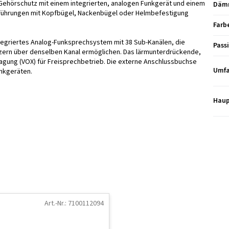
ehörschutz mit einem integrierten, analogen Funkgerät und einem
Däm
führungen mit Kopfbügel, Nackenbügel oder Helmbefestigung
Farb
egriertes Analog-Funksprechsystem mit 38 Sub-Kanälen, die
Pass
zern über denselben Kanal ermöglichen. Das lärmunterdrückende,
gung (VOX) für Freisprechbetrieb. Die externe Anschlussbuchse
Umfa
unkgeräten.
Haup
Art.-Nr.:
7100112094