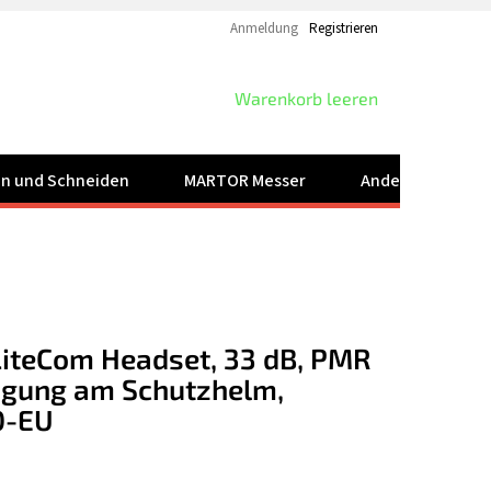
Anmeldung
Registrieren
WARENKORB
Warenkorb leeren
ren und Schneiden
MARTOR Messer
Andere Produkt
teCom Headset, 33 dB, PMR
igung am Schutzhelm,
0-EU