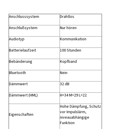
Anschlusssystem
Drahtlos
Anschlußsystem
Nur hören
Audiotyp
Kommunikation
Batterielaufzeit
100 Stunden
Bebänderung
Kopfband
Bluetooth
Nein
Dämmwert
32 dB
Dämmwert (HML)
H=34 M=29 L=22
Hohe Dämpfung, Schutz
vor Impulslärm,
Eigenschaften
niveauabhängige
Funktion