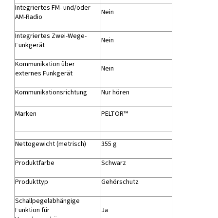
Integriertes FM- und/oder
Nein
AM-Radio
Integriertes Zwei-Wege-
Nein
Funkgerät
Kommunikation über
Nein
externes Funkgerät
Kommunikationsrichtung
Nur hören
Marken
PELTOR™
Nettogewicht (metrisch)
355 g
Produktfarbe
Schwarz
Produkttyp
Gehörschutz
Schallpegelabhängige
Funktion für
Ja