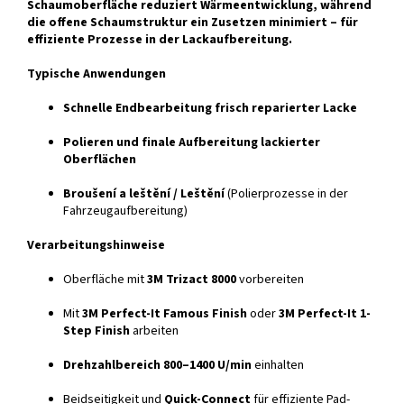
Schaumoberfläche reduziert Wärmeentwicklung, während
die offene Schaumstruktur ein Zusetzen minimiert – für
effiziente Prozesse in der Lackaufbereitung.
Typische Anwendungen
Schnelle Endbearbeitung frisch reparierter Lacke
Polieren und finale Aufbereitung lackierter
Oberflächen
Broušení a leštění / Leštění
(Polierprozesse in der
Fahrzeugaufbereitung)
Verarbeitungshinweise
Oberfläche mit
3M Trizact 8000
vorbereiten
Mit
3M Perfect-It Famous Finish
oder
3M Perfect-It 1-
Step Finish
arbeiten
Drehzahlbereich 800–1400 U/min
einhalten
Beidseitigkeit und
Quick-Connect
für effiziente Pad-