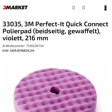
Zum
Inhalt
WAR
springen
33035, 3M Perfect-It Quick Connect
Polierpad (beidseitig, gewaffelt),
violett, 216 mm
Artikelnummer:
7100236734
EAN: 04054596858244