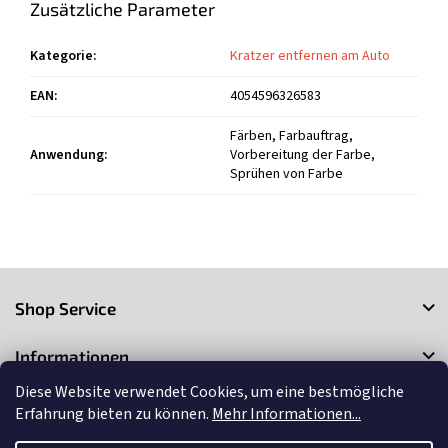
Zusätzliche Parameter
Kategorie
:
Kratzer entfernen am Auto
EAN
:
4054596326583
Färben, Farbauftrag,
Anwendung
:
Vorbereitung der Farbe,
Sprühen von Farbe
F
u
Shop Service
ß
z
Informationen
e
i
Diese Website verwendet Cookies, um eine bestmögliche
Kontakt
l
Erfahrung bieten zu können.
Mehr Informationen...
e