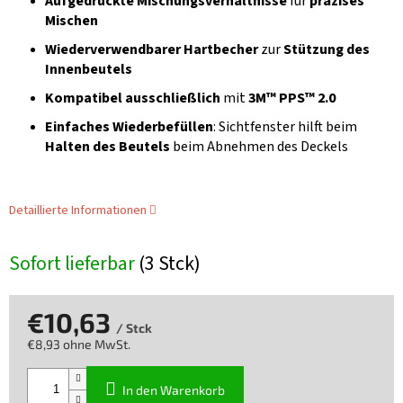
Aufgedruckte Mischungsverhältnisse
für
präzises
Mischen
Wiederverwendbarer Hartbecher
zur
Stützung des
Innenbeutels
Kompatibel ausschließlich
mit
3M™ PPS™ 2.0
Einfaches Wiederbefüllen
: Sichtfenster hilft beim
Halten des Beutels
beim Abnehmen des Deckels
Detaillierte Informationen
Sofort lieferbar
(3 Stck)
€10,63
/ Stck
€8,93 ohne MwSt.
Verkaufspreis:
In den Warenkorb