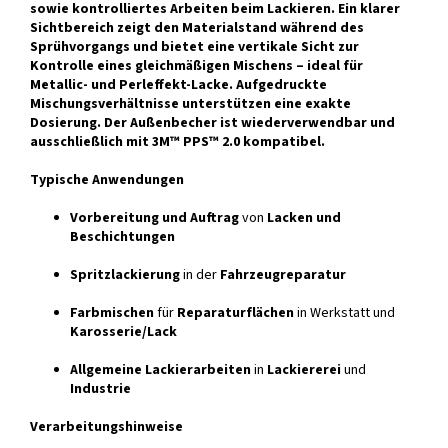
sowie kontrolliertes Arbeiten beim Lackieren. Ein klarer
Sichtbereich zeigt den Materialstand während des
Sprühvorgangs und bietet eine vertikale Sicht zur
Kontrolle eines gleichmäßigen Mischens – ideal für
Metallic- und Perleffekt-Lacke. Aufgedruckte
Mischungsverhältnisse unterstützen eine exakte
Dosierung. Der Außenbecher ist wiederverwendbar und
ausschließlich mit 3M™ PPS™ 2.0 kompatibel.
Typische Anwendungen
Vorbereitung und Auftrag
von
Lacken und
Beschichtungen
Spritzlackierung
in der
Fahrzeugreparatur
Farbmischen
für
Reparaturflächen
in Werkstatt und
Karosserie/Lack
Allgemeine Lackierarbeiten
in
Lackiererei
und
Industrie
Verarbeitungshinweise