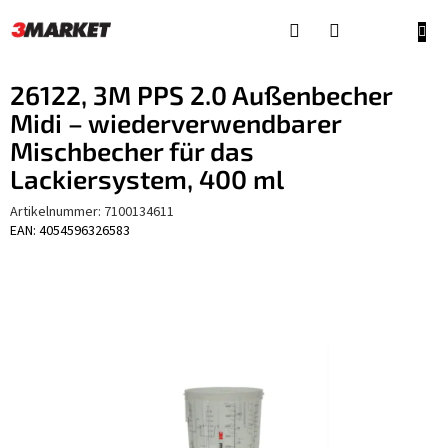
Zum
Inhalt
WAR
springen
26122, 3M PPS 2.0 Außenbecher
Midi – wiederverwendbarer
Mischbecher für das
Lackiersystem, 400 ml
Artikelnummer:
7100134611
EAN: 4054596326583