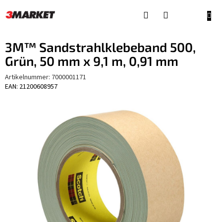
Zum
Inhalt
WAR
springen
3M™ Sandstrahlklebeband 500,
Grün, 50 mm x 9,1 m, 0,91 mm
Artikelnummer:
7000001171
EAN: 21200608957