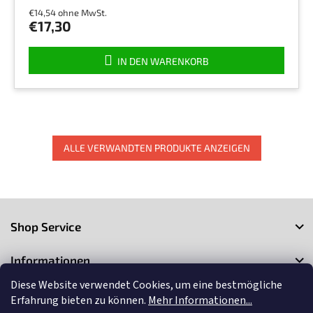
Produktbewertung
€14,54 ohne MwSt.
ist
€17,30
4,5
von
5
IN DEN WARENKORB
Sternen.
ALLE VERWANDTEN PRODUKTE ANZEIGEN
F
u
Shop Service
ß
z
Informationen
e
i
Diese Website verwendet Cookies, um eine bestmögliche
Kontakt
l
Erfahrung bieten zu können.
Mehr Informationen...