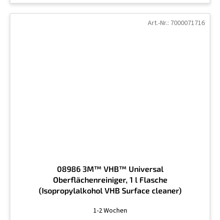
Art.-Nr.:
7000071716
08986 3M™ VHB™ Universal
Oberflächenreiniger, 1 l Flasche
(Isopropylalkohol VHB Surface cleaner)
Die
1-2 Wochen
durchschnittliche