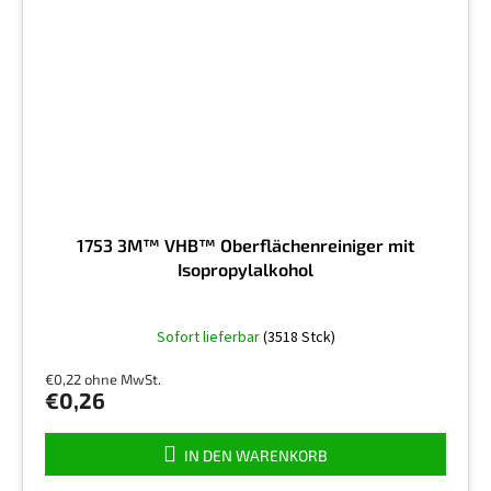
1753 3M™ VHB™ Oberflächenreiniger mit
Isopropylalkohol
Die
Sofort lieferbar
(3518 Stck)
durchschnittliche
Produktbewertung
€0,22 ohne MwSt.
ist
€0,26
5,0
von
5
IN DEN WARENKORB
Sternen.