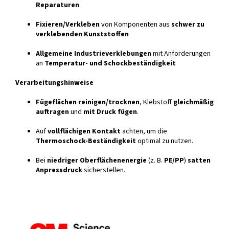
Reparaturen
Fixieren/Verkleben
von Komponenten aus
schwer zu
verklebenden Kunststoffen
Allgemeine Industrieverklebungen
mit Anforderungen
an
Temperatur- und Schockbeständigkeit
Verarbeitungshinweise
Fügeflächen reinigen/trocknen
, Klebstoff
gleichmäßig
auftragen
und
mit Druck fügen
.
Auf
vollflächigen Kontakt
achten, um die
Thermoschock-Beständigkeit
optimal zu nutzen.
Bei
niedriger Oberflächenenergie
(z. B.
PE/PP
)
satten
Anpressdruck
sicherstellen.