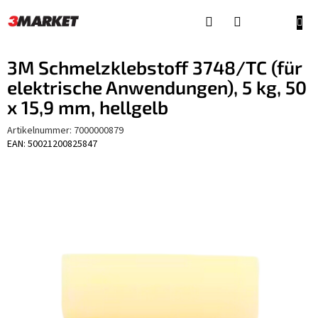
Zum
Inhalt
WAR
springen
3M Schmelzklebstoff 3748/TC (für
elektrische Anwendungen), 5 kg, 50
x 15,9 mm, hellgelb
Artikelnummer:
7000000879
EAN: 50021200825847