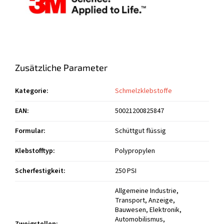
Zusätzliche Parameter
Kategorie
:
Schmelzklebstoffe
EAN
:
50021200825847
Formular
:
Schüttgut flüssig
Klebstofftyp
:
Polypropylen
Scherfestigkeit
:
250 PSI
Allgemeine Industrie,
Transport, Anzeige,
Bauwesen, Elektronik,
Automobilismus,
Zweigstellen
: