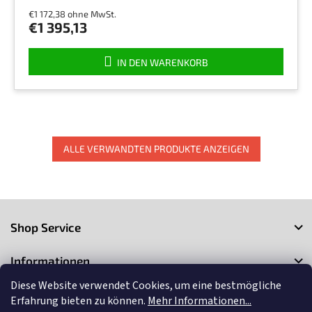
€1 172,38 ohne MwSt.
€1 395,13
IN DEN WARENKORB
ALLE VERWANDTEN PRODUKTE ANZEIGEN
F
u
Shop Service
ß
z
Informationen
e
i
Diese Website verwendet Cookies, um eine bestmögliche
Kontakt
l
Erfahrung bieten zu können.
Mehr Informationen...