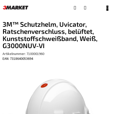
Zum
Inhalt
WAR
springen
3M™ Schutzhelm, Uvicator,
Ratschenverschluss, belüftet,
Kunststoffschweißband, Weiß,
G3000NUV-VI
Artikelnummer:
7100001960
EAN: 7318640053694