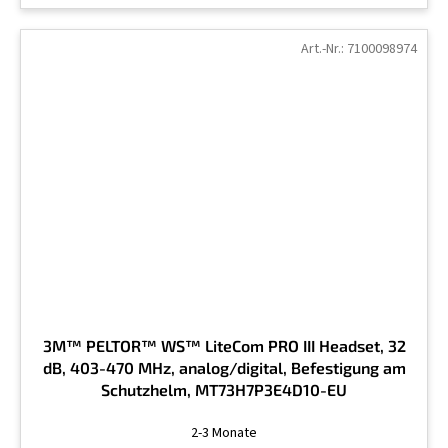
Art.-Nr.:
7100098974
3M™ PELTOR™ WS™ LiteCom PRO III Headset, 32
dB, 403-470 MHz, analog/digital, Befestigung am
Schutzhelm, MT73H7P3E4D10-EU
2-3 Monate