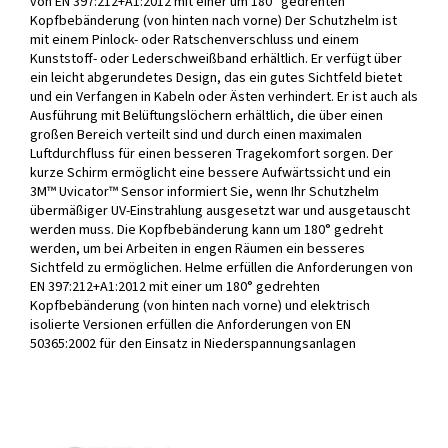
von EN 397:212+A1:2012 mit einer um 180° gedrehten
Kopfbebänderung (von hinten nach vorne) Der Schutzhelm ist
mit einem Pinlock- oder Ratschenverschluss und einem
Kunststoff- oder Lederschweißband erhältlich. Er verfügt über
ein leicht abgerundetes Design, das ein gutes Sichtfeld bietet
und ein Verfangen in Kabeln oder Ästen verhindert. Er ist auch als
Ausführung mit Belüftungslöchern erhältlich, die über einen
großen Bereich verteilt sind und durch einen maximalen
Luftdurchfluss für einen besseren Tragekomfort sorgen. Der
kurze Schirm ermöglicht eine bessere Aufwärtssicht und ein
3M™ Uvicator™ Sensor informiert Sie, wenn Ihr Schutzhelm
übermäßiger UV-Einstrahlung ausgesetzt war und ausgetauscht
werden muss. Die Kopfbebänderung kann um 180° gedreht
werden, um bei Arbeiten in engen Räumen ein besseres
Sichtfeld zu ermöglichen. Helme erfüllen die Anforderungen von
EN 397:212+A1:2012 mit einer um 180° gedrehten
Kopfbebänderung (von hinten nach vorne) und elektrisch
isolierte Versionen erfüllen die Anforderungen von EN
50365:2002 für den Einsatz in Niederspannungsanlagen