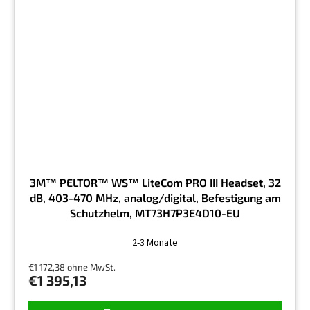
3M™ PELTOR™ WS™ LiteCom PRO III Headset, 32
dB, 403-470 MHz, analog/digital, Befestigung am
Schutzhelm, MT73H7P3E4D10-EU
2-3 Monate
€1 172,38 ohne MwSt.
€1 395,13