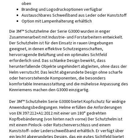
oben
Branding und Logodruckoptionen verfügbar
Austauschbares Schweißband aus Leder oder Kunststoff
Option mit Lampenhalterung erhältlich
Die 3M™ Schutzhelme der Serie G3000 wurden in enger
Zusammenarbeit mit Industrie- und Forstarbeitern entwickelt.
Der Schutzhelm ist für den Einsatz in rauen Umgebungen
geeignet, in denen effektive Schutzeigenschaften,
hervorragende Belüftung und ein optimales Sichtfeld
erforderlich sind. Das schlanke Design bewirkt, dass
herunterfallende Objekte ungehindert abgleiten, ohne dass der
Helm verrutscht. Das leicht abgerundete Design ohne scharfe
oder hervorstehende Komponenten, die besonders
komfortable Innenausstattung und die mühelose Anpassung des
Kinnriemens machen den G3000 einzigartig.
Der 3M™ Schutzhelm Serie G3000 bietet Kopfschutz für widrige
Anwendungsbedingungen. Helme erfüllen die Anforderungen
von EN 397:212+A1:2012 mit einer um 180° gedrehten
Kopfbebänderung (von hinten nach vorne) Der Schutzhelm ist
mit einem Pinlock- oder Ratschenverschluss und einem
Kunststoff- oder Lederschweißband erhältlich. Er verfügt über
ein leicht abgerundetes Design, das ein gutes Sichtfeld bietet