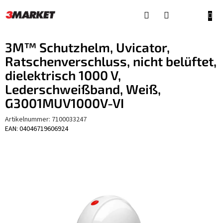
Zum
Inhalt
WAR
springen
3M™ Schutzhelm, Uvicator,
Ratschenverschluss, nicht belüftet,
dielektrisch 1000 V,
Lederschweißband, Weiß,
G3001MUV1000V-VI
Artikelnummer:
7100033247
EAN: 04046719606924