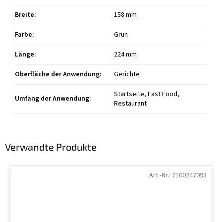
Breite
:
158 mm
Farbe
:
Grün
Länge
:
224 mm
Oberfläche der Anwendung
:
Gerichte
Startseite, Fast Food,
Umfang der Anwendung
:
Restaurant
Verwandte Produkte
Art.-Nr.:
7100247093