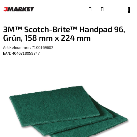
Zum
Inhalt
WAR
springen
3M™ Scotch-Brite™ Handpad 96,
Grün, 158 mm x 224 mm
Artikelnummer:
7100169682
EAN: 4046719959747