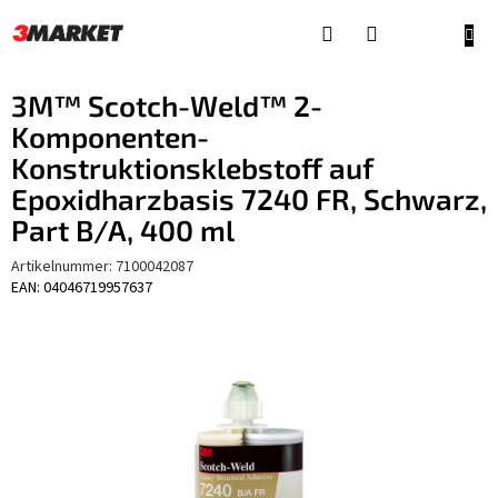
Zum
Inhalt
WAR
springen
3M™ Scotch-Weld™ 2-
Komponenten-
Konstruktionsklebstoff auf
Epoxidharzbasis 7240 FR, Schwarz,
Part B/A, 400 ml
Artikelnummer:
7100042087
EAN: 04046719957637