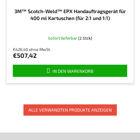
3M™ Scotch-Weld™ EPX Handauftragsgerät für
400 ml Kartuschen (für 2:1 und 1:1)
Sofort lieferbar
(2 Stck)
€426,40 ohne MwSt.
€507,42
IN DEN WARENKORB
ALLE VERWANDTEN PRODUKTE ANZEIGEN
F