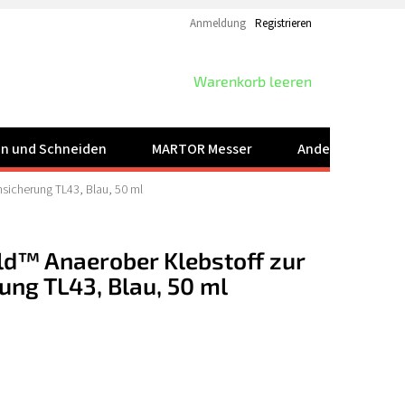
Anmeldung
Registrieren
WARENKORB
Warenkorb leeren
ren und Schneiden
MARTOR Messer
Andere Produkt
icherung TL43, Blau, 50 ml
™ Anaerober Klebstoff zur
ng TL43, Blau, 50 ml