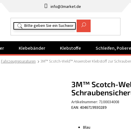
info@3market.de
er
Klebebänder
Klebstoffe
Schleifen, Polie
Fahrzeugreparaturen
3M™ Scotch-Weld™ Anaerober Klebstoff zur Schraubens
3M™ Scotch-Weld
Schraubensicheru
Artikelnummer:
7100034008
EAN: 4046719930289
Blau