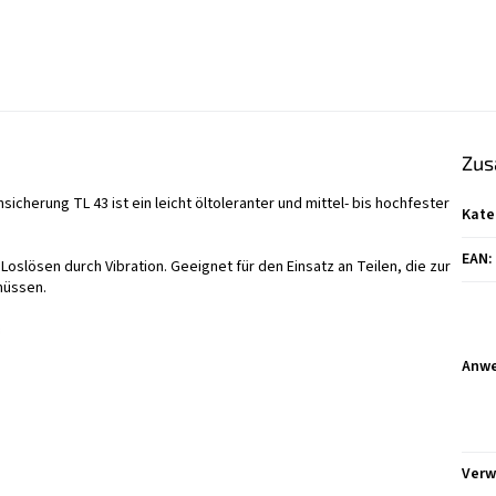
Zus
herung TL 43 ist ein leicht öltoleranter und mittel- bis hochfester
Kate
EAN
:
oslösen durch Vibration. Geeignet für den Einsatz an Teilen, die zur
müssen.
Anw
Ver