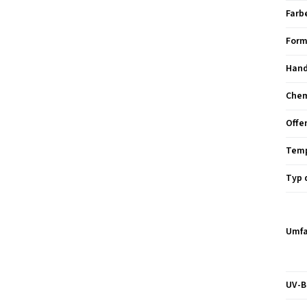
Farb
Form
Hand
Chem
Offe
Temp
Typ 
Umfa
UV-B