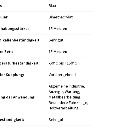
e
:
Blau
ular
:
Dimethacrylat
habungsstärke
:
15 Minuten
ikalienbeständigkeit
:
Sehr gut
ne Zeit
:
15 Minuten
eraturbeständigkeit
:
-50°C bis +150°C
der Kupplung
:
Vorübergehend
Allgemeine Industrie,
Anzeige, Wartung,
ng der Anwendung
:
Metallbearbeitung,
Besondere Fahrzeuge,
Holzverarbeitung
eständigkeit
:
Sehr gut